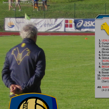
1.
LEALI
2.
Oyeg
3.
Frese
(Bradar
4.
Berne
5.
Edmu
6.
Slotsa
(
KOR
7.
Suslo
8.
BEGA
(Charl
9.
Bowie
10.
Harro
11.
CERB
(Sarr)
All.
BARO
(4-2-3