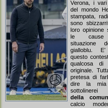
Verona, i var
del mondo Hel
stampata, radi
sono sbizzarri
loro opinione 
le cause d
situazione d
gialloblu. E'
questo contes
qualcosa di
originale. Tut
pretesa di far
dire la mia
sottolinerei 
della comun
calcio mod