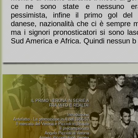
ce ne sono state e nessuno er
pessimista, infine il primo gol del
danese, nazionalità che ci è sempre m
ma i signori pronosticatori si sono lasc
Sud America e Africa. Quindi nessun b .
IL PRIMO VERONA IN SERIE A
FRA MITO E REALTA'
Introduzione
Antefatto - La promozione in A del 1956-57
Il mercato del Verona e Piccioli in Brasile
Il precampionato
Angelo Piccioli al Verona
Angelo Piccioli dopo Verona