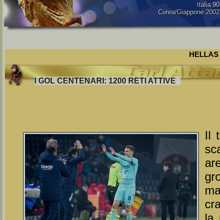
Italia 90
Corea/Giappone 2002
HELLAS 
I GOL CENTENARI: 1200 RETI ATTIVE
Il 
sca
a
gr
ma
cr
la