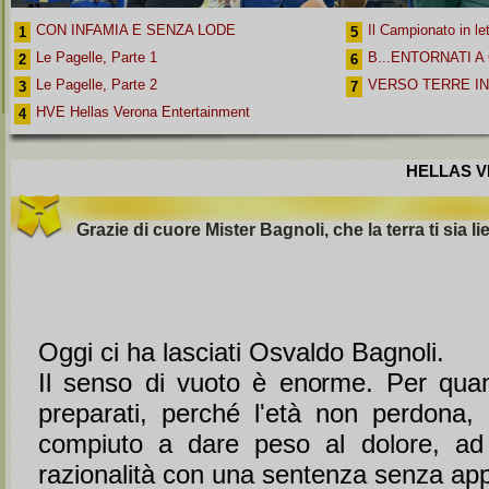
CON INFAMIA E SENZA LODE
Il Campionato in le
1
5
Le Pagelle, Parte 1
B...ENTORNATI A
2
6
Le Pagelle, Parte 2
VERSO TERRE I
3
7
HVE Hellas Verona Entertainment
4
HELLAS VE
Grazie di cuore Mister Bagnoli, che la terra ti sia li
Oggi ci ha lasciati Osvaldo Bagnoli.
Il senso di vuoto è enorme. Per quan
preparati, perché l'età non perdona, è
compiuto a dare peso al dolore, ad 
razionalità con una sentenza senza app