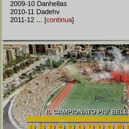
2009-10 Danhellas
2010-11 Dadehv
2011-12 ... [
continua
]
IL CAMPIONATO PIU' BEL
1
2
3
4
5
6
7
8
9
10