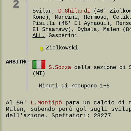
2
Svilar,
D.Ghilardi
(46' Ziolkow
Kone), Mancini, Hermoso, Celik
Pisilli (46' El Aynaoui), Rens
El Shaarawy), Dybala, Malen (8
ALL.
Gasperini
Ziolkowski
ARBITRO
S.Sozza
della sezione di S
(MI)
Minuti di recupero
1+5
Al 56'
L.Montipò
para un calcio di 
Malen, subendo però gol sugli svilu
dell'azione. Spettatori: 23277