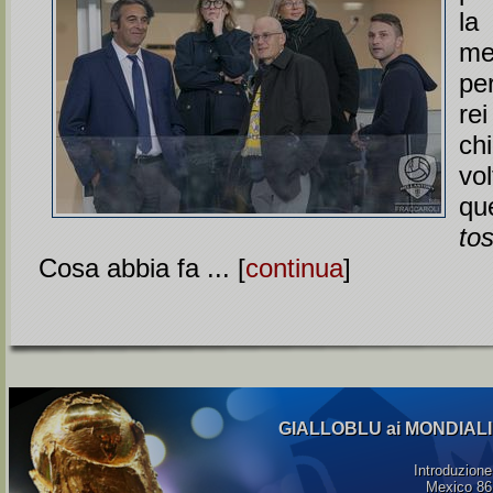
la
m
per
r
ch
vo
qu
to
Cosa abbia fa ... [
continua
]
GIALLOBLU ai MONDIALI
Introduzione
Mexico 86