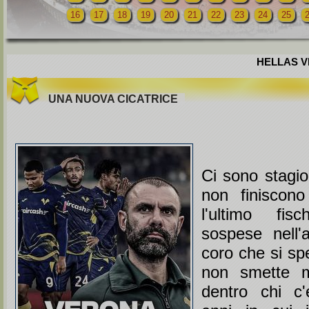
16
17
18
19
20
21
22
23
24
25
HELLAS VE
UNA NUOVA CICATRICE
Ci sono stagio
non finiscon
l'ultimo fis
sospese nell'
coro che si s
non smette m
dentro chi c'