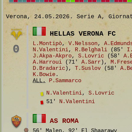
Verona, 24.05.2026. Serie A, Giorna
HELLAS VERONA FC
L.Montipò
,
V.Nelsson
,
A.Edmund
0
N.Valentini
,
R.Belghali
(85'
I
J.Akpa-Akpro
,
S.Lovric
(58'
A.
A.Harroui
(71'
A.Sarr
),
M.Fres
D.Bradaric
),
T.Suslov
(58'
A.B
K.Bowie
.
ALL.
P.Sammarco
N.Valentini
,
S.Lovric
51'
N.Valentini
AS ROMA
56' Malen, 92' El Shaarawy