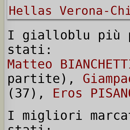
Hellas Verona-Ch
I gialloblu più 
stati:
Matteo BIANCHETT
partite),
Giampa
(37),
Eros PISAN
I migliori marca
stati: