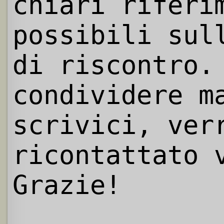
chiari riferi
possibili sul
di riscontro.
condividere m
scrivici, ver
ricontattato 
Grazie!