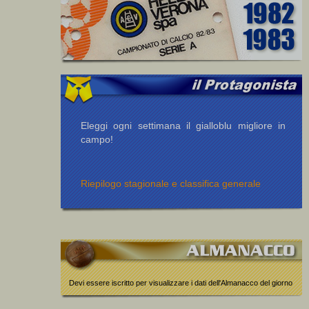
Eleggi ogni settimana il gialloblu migliore in
campo!
Riepilogo stagionale e classifica generale
Devi essere iscritto per visualizzare i dati dell'Almanacco del giorno