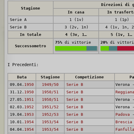
Direzioni di 
Stagione
In casa
In trasfert
Serie A
1 (1v)
1 (1p)
Serie B
3 (2v, 1n)
4 (1v, 1n, 2
In totale
4 (3v, 1n)
5 (1v, 1n, 3p)
75%
di vittorie
20%
di vittori
Successometro
I Precedenti:
Data
Stagione
Competizione
P
09.04.
1950
1949/50
Serie B
Verona
31.12.
1950
1950/51
Serie B
Reggian
27.05.
1951
1950/51
Serie B
Verona
02.03.
1952
1951/52
Serie B
Verona
19.04.
1953
1952/53
Serie B
Padova
-
10.01.
1954
1953/54
Serie B
Brescia
04.04.
1954
1953/54
Serie B
Fanfull