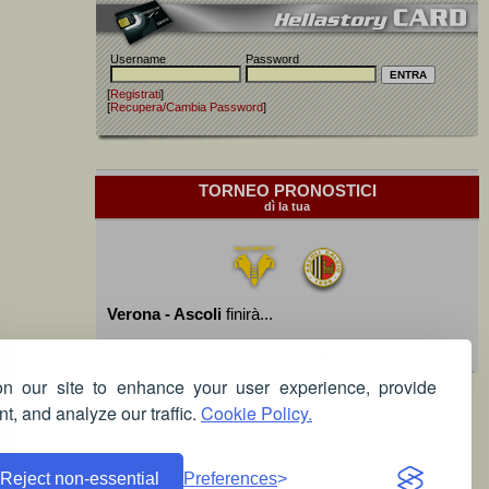
Username
Password
[
Registrati
]
[
Recupera/Cambia Password
]
TORNEO PRONOSTICI
dì la tua
Verona - Ascoli
finirà...
Devi essere iscritto per poter giocare!
 our site to enhance your user experience, provide
t, and analyze our traffic.
Cookie Policy.
Reject non-essential
Preferences