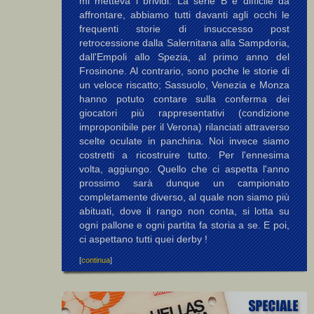
mi metteva i brividi. La serie B è difficile da
affrontare, abbiamo tutti davanti agli occhi le
frequenti storie di insuccesso post
retrocessione dalla Salernitana alla Sampdoria,
dall'Empoli allo Spezia, al primo anno del
Frosinone. Al contrario, sono poche le storie di
un veloce riscatto; Sassuolo, Venezia e Monza
hanno potuto contare sulla conferma dei
giocatori più rappresentativi (condizione
improponibile per il Verona) rilanciati attraverso
scelte oculate in panchina. Noi invece siamo
costretti a ricostruire tutto. Per l'ennesima
volta, aggiungo. Quello che ci aspetta l'anno
prossimo sarà dunque un campionato
completamente diverso, al quale non siamo più
abituati, dove il rango non conta, si lotta su
ogni pallone e ogni partita fa storia a se. E poi,
ci aspettano tutti quei derby !
[
continua
]