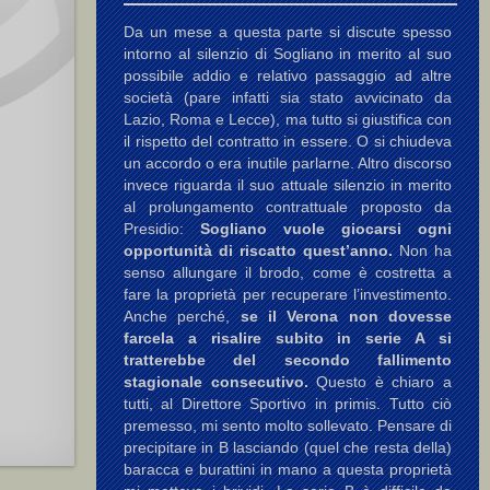
Da un mese a questa parte si discute spesso
intorno al silenzio di Sogliano in merito al suo
possibile addio e relativo passaggio ad altre
società (pare infatti sia stato avvicinato da
Lazio, Roma e Lecce), ma tutto si giustifica con
il rispetto del contratto in essere. O si chiudeva
un accordo o era inutile parlarne. Altro discorso
invece riguarda il suo attuale silenzio in merito
al prolungamento contrattuale proposto da
Presidio:
Sogliano vuole giocarsi ogni
opportunità di riscatto quest’anno.
Non ha
senso allungare il brodo, come è costretta a
fare la proprietà per recuperare l’investimento.
Anche perché,
se il Verona non dovesse
farcela a risalire subito in serie A si
tratterebbe del secondo fallimento
stagionale consecutivo.
Questo è chiaro a
tutti, al Direttore Sportivo in primis. Tutto ciò
premesso, mi sento molto sollevato. Pensare di
precipitare in B lasciando (quel che resta della)
baracca e burattini in mano a questa proprietà