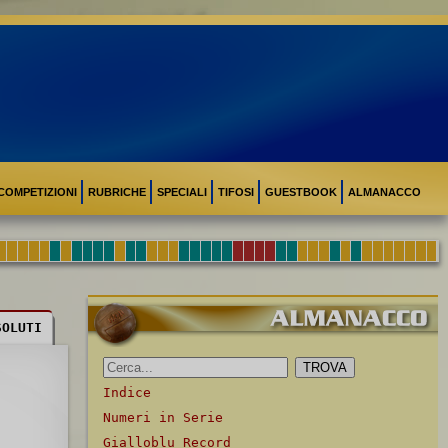
COMPETIZIONI
RUBRICHE
SPECIALI
TIFOSI
GUESTBOOK
ALMANACCO
SOLUTI
Indice
Numeri in Serie
Gialloblu Record