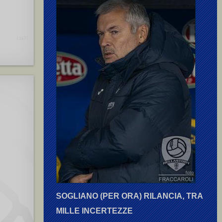
Del Vecchio E.
,
Gundersen F.
[167]
SOGLIANO (PER ORA) RILANCIA, TRA
MILLE INCERTEZZE