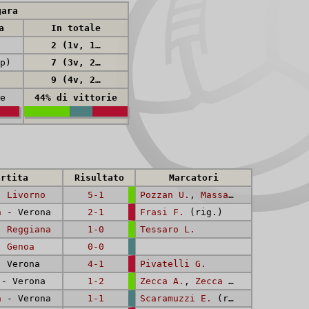
gara
a
In totale
2 (1v, 1p)
p)
7 (3v, 2n, 2p)
9 (4v, 2n, 3p)
e
44%
di vittorie
artita
Risultato
Marcatori
 -
Livorno
5-1
Pozzan U.
,
Massari E.
,
De Lazz
a
- Verona
2-1
Frasi F.
(rig.)
 -
Reggiana
1-0
Tessaro L.
 -
Genoa
0-0
 Verona
4-1
Pivatelli G.
- Verona
1-2
Zecca A.
,
Zecca A.
a
- Verona
1-1
Scaramuzzi E.
(rig.)