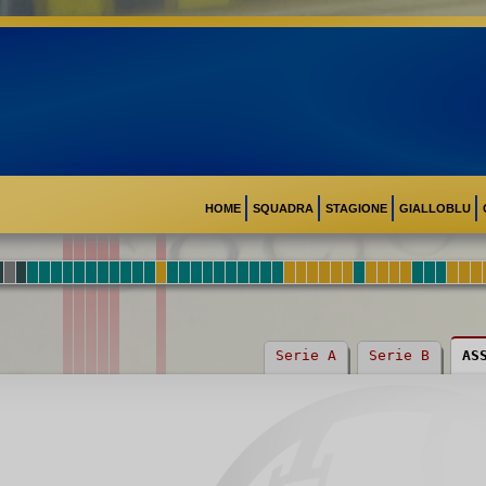
HOME
SQUADRA
STAGIONE
GIALLOBLU
Serie A
Serie B
AS