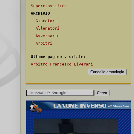
Superclassifica
ARCHIVIO
Giocatori
Allenatori
Avversarie
Arbitri
Ultime pagine visitate:
Arbitro Francesco Liverani
ari B.
,
Pozzan U.
,
Massari E.