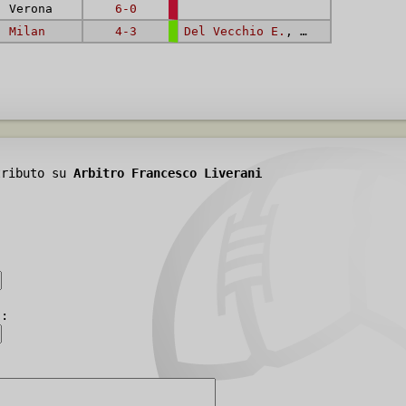
 Verona
6-0
 -
Milan
4-3
Del Vecchio E.
,
Basiliani A.
,
tributo su
Arbitro Francesco Liverani
):