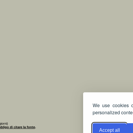
We use cookies on
personalized conten
iorni)
bligo di citare la fonte
.
Accept all