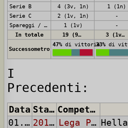
Serie B
4 (3v, 1n)
1 (1n)
Serie C
2 (1v, 1n)
-
Spareggi / Finali
1 (1v)
-
In totale
19 (9v, 4n, 6p)
3 (1v, 2n)
47%
di vittorie
33%
di vit
Successometro
I
Precedenti:
Data
Stagione
Competizione
01.12.
2010
2010/11
Lega Pro - Prima Divisione
Hell