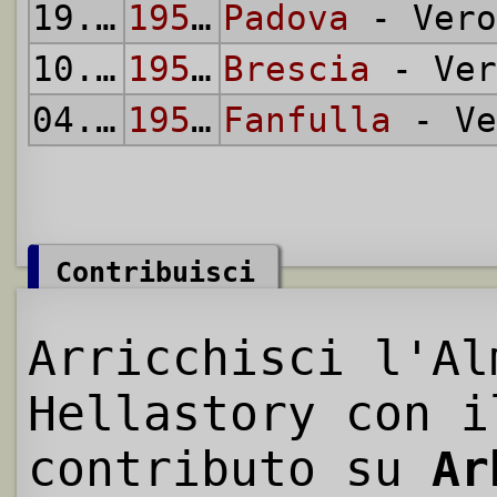
19.04.
1953
1952/53
Padova
- Vero
10.01.
1954
1953/54
Brescia
- Ver
04.04.
1954
1953/54
Fanfulla
- Ve
Contribuisci
Arricchisci l'Al
Hellastory con i
contributo su
Ar