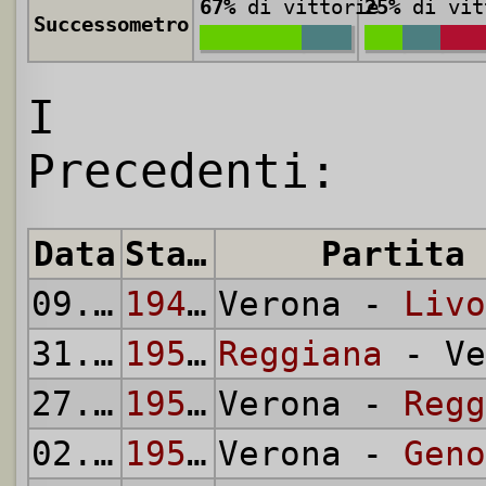
67%
di vittorie
25%
di vit
Successometro
I
Precedenti:
Data
Stagione
Partita
09.04.
1950
1949/50
Verona -
Livo
31.12.
1950
1950/51
Reggiana
- Ve
27.05.
1951
1950/51
Verona -
Regg
02.03.
1952
1951/52
Verona -
Geno