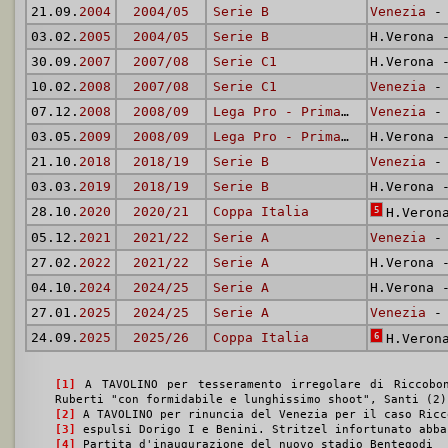
21.09.
2004
2004/05
Serie B
Venezia
- 
03.02.
2005
2004/05
Serie B
H.Verona
30.09.
2007
2007/08
Serie C1
H.Verona
10.02.
2008
2007/08
Serie C1
Venezia
- 
07.12.
2008
2008/09
Lega Pro - Prima Divisione
Venezia
- 
03.05.
2009
2008/09
Lega Pro - Prima Divisione
H.Verona
21.10.
2018
2018/19
Serie B
Venezia
- 
03.03.
2019
2018/19
Serie B
H.Verona
28.10.
2020
2020/21
Coppa Italia
5
H.Veron
05.12.
2021
2021/22
Serie A
Venezia
- 
27.02.
2022
2021/22
Serie A
H.Verona
04.10.
2024
2024/25
Serie A
H.Verona
27.01.
2025
2024/25
Serie A
Venezia
- 
24.09.
2025
2025/26
Coppa Italia
6
H.Veron
[1]
A TAVOLINO per tesseramento irregolare di Riccobo
Ruberti "con formidabile e lunghissimo shoot", Santi (2)
[2]
A TAVOLINO per rinuncia del Venezia per il caso Ricc
[3]
espulsi Dorigo I e Benini. Stritzel infortunato abba
[4]
Partita d'inaugurazione del nuovo stadio Bentegodi