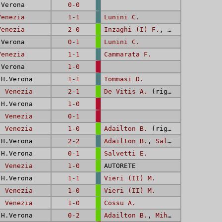
Verona
0-0
Venezia
1-1
Lunini C.
Venezia
2-0
Inzaghi (I) F.
,
Inzaghi (I) F
Verona
0-1
Lunini C.
Venezia
1-1
Cammarata F.
Verona
1-0
H.Verona
1-1
Tommasi D.
 -
Venezia
2-1
De Vitis A.
(rig.),
Cammarata
H.Verona
1-0
 -
Venezia
0-1
 -
Venezia
1-0
Adailton B.
(rig.)
H.Verona
2-2
Adailton B.
,
Salvetti E.
H.Verona
0-1
Salvetti E.
 -
Venezia
1-0
AUTORETE
H.Verona
1-1
Vieri (II) M.
 -
Venezia
1-0
Vieri (II) M.
 -
Venezia
1-0
Cossu A.
H.Verona
0-2
Adailton B.
,
Mihalcea A.