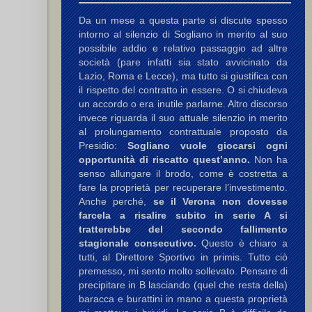
Da un mese a questa parte si discute spesso
intorno al silenzio di Sogliano in merito al suo
possibile addio e relativo passaggio ad altre
società (pare infatti sia stato avvicinato da
Lazio, Roma e Lecce), ma tutto si giustifica con
il rispetto del contratto in essere. O si chiudeva
un accordo o era inutile parlarne. Altro discorso
invece riguarda il suo attuale silenzio in merito
al prolungamento contrattuale proposto da
ni M.
Presidio:
Sogliano vuole giocarsi ogni
opportunità di riscatto quest’anno.
Non ha
senso allungare il brodo, come è costretta a
ani G.
,
Bonesini A.
(2,1rig.)
fare la proprietà per recuperare l’investimento.
Anche perché,
se il Verona non dovesse
i L.
(3)
farcela a risalire subito in serie A si
tratterebbe del secondo fallimento
stagionale consecutivo.
Questo è chiaro a
tutti, al Direttore Sportivo in primis. Tutto ciò
premesso, mi sento molto sollevato. Pensare di
precipitare in B lasciando (quel che resta della)
baracca e burattini in mano a questa proprietà