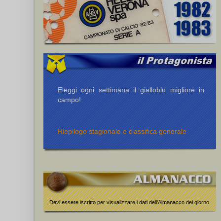
Eleggi ogni settimana il gialloblu migliore in
campo!
Riepilogo stagionale e classifica generale
Devi essere iscritto per visualizzare i dati dell'Almanacco del giorno