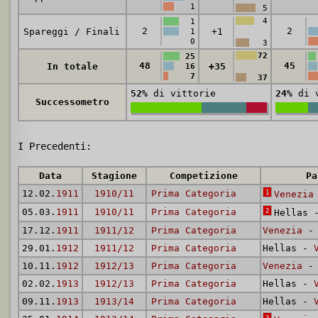
1
5
4
1
2
2
Spareggi / Finali
+1
1
0
3
72
25
48
45
In totale
+35
16
7
37
52%
di vittorie
24%
di v
Successometro
I Precedenti:
Data
Stagione
Competizione
Pa
12.02.
1911
1910/11
Prima Categoria
1
Venezia
05.03.
1911
1910/11
Prima Categoria
2
Hellas
17.12.
1911
1911/12
Prima Categoria
Venezia
- 
29.01.
1912
1911/12
Prima Categoria
Hellas -
10.11.
1912
1912/13
Prima Categoria
Venezia
- 
02.02.
1913
1912/13
Prima Categoria
Hellas -
09.11.
1913
1913/14
Prima Categoria
Hellas -
3