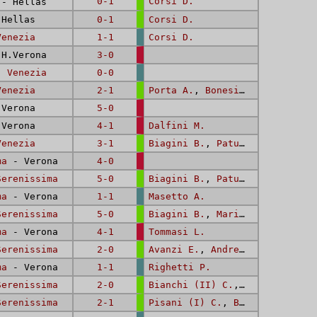
0-1
Corsi D.
- Hellas
Hellas
0-1
Corsi D.
Venezia
1-1
Corsi D.
H.Verona
3-0
 -
Venezia
0-0
Venezia
2-1
Porta A.
,
Bonesini A.
Verona
5-0
Verona
4-1
Dalfini M.
Venezia
3-1
Biagini B.
,
Patuzzi M.
,
Dalfi
ma
- Verona
4-0
Serenissima
5-0
Biagini B.
,
Patuzzi M.
,
Cipri
ma
- Verona
1-1
Masetto A.
Serenissima
5-0
Biagini B.
,
Marini N.
,
Tommas
ma
- Verona
4-1
Tommasi L.
Serenissima
2-0
Avanzi E.
,
Andreoli P.
ma
- Verona
1-1
Righetti P.
Serenissima
2-0
Bianchi (II) C.
,
Pachera G.
Serenissima
2-1
Pisani (I) C.
,
Bernardi L.