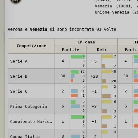
Venezia (1988), 
Unione Venezia (2
Verona e
Venezia
si sono incontrate
93
volte
In casa
I
Competizione
Partite
Reti
Parti
7
4
4
4
Serie A
+5
0
0
2
48
17
30
30
Serie B
+28
8
5
20
2
0
2
2
Serie C
-1
1
1
3
6
2
6
6
Prima Categoria
+3
4
0
3
2
1
1
1
Campionato Nazionale
+1
0
0
1
3
0
3
Coppa Italia
-2
2