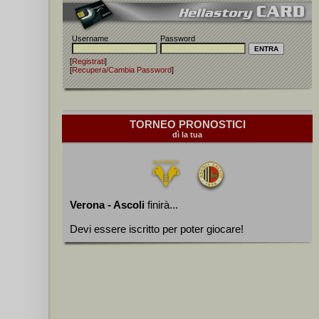
Username
Password
.
[
Registrati
]
[
Recupera/Cambia Password
]
TORNEO PRONOSTICI
 F.
dì la tua
Verona - Ascoli
finirà...
Devi essere iscritto per poter giocare!