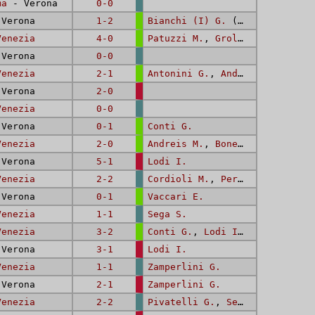
ma
- Verona
0-0
Verona
1-2
Bianchi (I) G.
(2)
Venezia
4-0
Patuzzi M.
,
Grolli E.
(2),
Be
Verona
0-0
Venezia
2-1
Antonini G.
,
Andreis M.
Verona
2-0
Venezia
0-0
Verona
0-1
Conti G.
Venezia
2-0
Andreis M.
,
Bonesini A.
Verona
5-1
Lodi I.
Venezia
2-2
Cordioli M.
,
Pernigo F.
Verona
0-1
Vaccari E.
Venezia
1-1
Sega S.
Venezia
3-2
Conti G.
,
Lodi I.
,
Conti G.
Verona
3-1
Lodi I.
Venezia
1-1
Zamperlini G.
Verona
2-1
Zamperlini G.
Venezia
2-2
Pivatelli G.
,
Sega S.