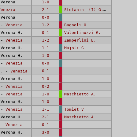
Verona
1-0
Venezia
2-1
Stefanini (I) G.
,
Bassetti F.
Verona
0-0
. -
Venezia
1-2
Bagnoli O.
Verona H.
0-1
Valentinuzzi G.
. -
Venezia
1-2
Zamperlini E.
Verona H.
1-1
Majoli G.
Verona H.
1-0
. -
Venezia
0-0
0-1
H. -
Venezia
Verona H.
1-0
. -
Venezia
0-2
. -
Venezia
1-0
Maschietto A.
Verona H.
1-0
. -
Venezia
1-1
Tomiet V.
Verona H.
2-1
Maschietto A.
. -
Venezia
0-1
Verona H.
3-0