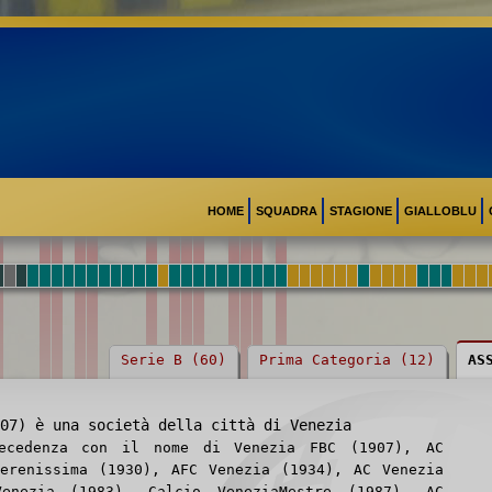
HOME
SQUADRA
STAGIONE
GIALLOBLU
Serie B (60)
Prima Categoria (12)
AS
07) è una società della città di Venezia
recedenza con il nome di Venezia FBC (1907), AC
Serenissima (1930), AFC Venezia (1934), AC Venezia
Venezia (1983), Calcio VeneziaMestre (1987), AC