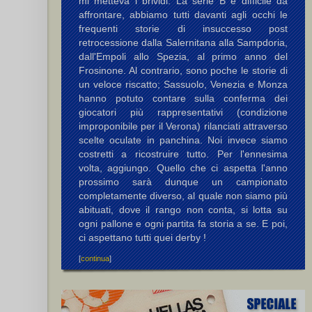
mi metteva i brividi. La serie B è difficile da
affrontare, abbiamo tutti davanti agli occhi le
frequenti storie di insuccesso post
rnardi L.
retrocessione dalla Salernitana alla Sampdoria,
dall'Empoli allo Spezia, al primo anno del
Frosinone. Al contrario, sono poche le storie di
un veloce riscatto; Sassuolo, Venezia e Monza
hanno potuto contare sulla conferma dei
giocatori più rappresentativi (condizione
improponibile per il Verona) rilanciati attraverso
scelte oculate in panchina. Noi invece siamo
costretti a ricostruire tutto. Per l'ennesima
volta, aggiungo. Quello che ci aspetta l'anno
prossimo sarà dunque un campionato
completamente diverso, al quale non siamo più
abituati, dove il rango non conta, si lotta su
ogni pallone e ogni partita fa storia a se. E poi,
ci aspettano tutti quei derby !
[
continua
]