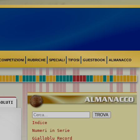
COMPETIZIONI
RUBRICHE
SPECIALI
TIFOSI
GUESTBOOK
ALMANACCO
SOLUTI
Indice
Numeri in Serie
Gialloblu Record