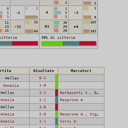
1
5
1
5
0
1
4
-4
-3
1
2
1
1
5
8
35
107
11
36
93
-31
+4
13
29
21
28
66
103
ittorie
39%
di vittorie
rtita
Risultato
Marcatori
0-1
- Hellas
1-0
 -
Venezia
Hellas
3-2
Barbasetti S.
,
Bianchi G.
Venezia
1-1
Masprone A.
Hellas
3-0
Venezia
2-0
Masprone A.
,
Vigevani (I) C.
Venezia
1-1
Corsi D.