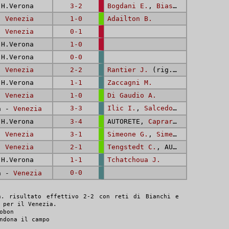
H.Verona
3-2
Bogdani E.
,
Biasi D.
 -
Venezia
1-0
Adailton B.
 -
Venezia
0-1
H.Verona
1-0
H.Verona
0-0
 -
Venezia
2-2
Rantier J.
(rig.),
Rantier J.
H.Verona
1-1
Zaccagni M.
 -
Venezia
1-0
Di Gaudio A.
3-3
Ilic I.
,
Salcedo E.
,
Vieira N
a -
Venezia
H.Verona
3-4
AUTORETE,
Caprari G.
(rig.),
 -
Venezia
3-1
Simeone G.
,
Simeone G.
,
Simeo
 -
Venezia
2-1
Tengstedt C.
, AUTORETE
H.Verona
1-1
Tchatchoua J.
0-0
a -
Venezia
n. risultato effettivo 2-2 con reti di Bianchi e
 per il Venezia.
obon
ndona il campo