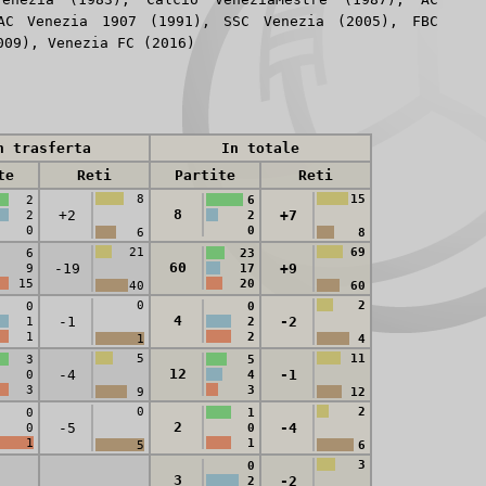
AC Venezia 1907 (1991), SSC Venezia (2005), FBC
009), Venezia FC (2016)
n trasferta
In totale
te
Reti
Partite
Reti
8
15
2
6
8
+2
+7
2
2
0
0
6
8
21
69
6
23
60
-19
+9
9
17
15
20
40
60
0
2
0
0
4
-1
-2
1
2
1
2
1
4
5
11
3
5
12
-4
-1
0
4
3
3
9
12
0
2
0
1
2
-5
-4
0
0
1
1
5
6
3
0
3
-2
2