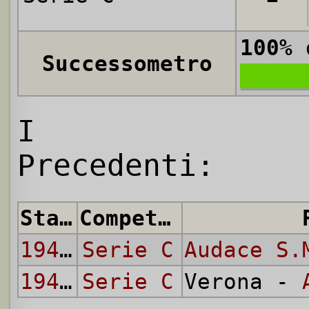
100%
d
Successometro
I
Precedenti:
Stagione
Competizione
1942/43
Serie C
Audace S.
1942/43
Serie C
Verona -