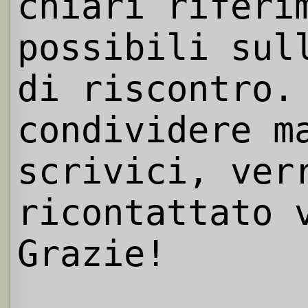
chiari riferi
possibili sul
di riscontro.
condividere m
scrivici, ver
ricontattato 
Grazie!