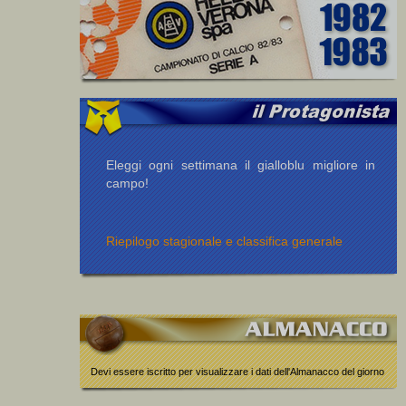
Eleggi ogni settimana il gialloblu migliore in
campo!
Riepilogo stagionale e classifica generale
Devi essere iscritto per visualizzare i dati dell'Almanacco del giorno