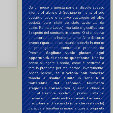
Da un mese a questa parte si discute spesso
intorno al silenzio di Sogliano in merito al suo
possibile addio e relativo passaggio ad altre
società (pare infatti sia stato avvicinato da
Lazio, Roma e Lecce), ma tutto si giustifica con
il rispetto del contratto in essere. O si chiudeva
un accordo o era inutile parlarne. Altro discorso
invece riguarda il suo attuale silenzio in merito
al prolungamento contrattuale proposto da
Presidio:
Sogliano vuole giocarsi ogni
opportunità di riscatto quest’anno.
Non ha
senso allungare il brodo, come è costretta a
fare la proprietà per recuperare l’investimento.
Anche perché,
se il Verona non dovesse
farcela a risalire subito in serie A si
tratterebbe del secondo fallimento
stagionale consecutivo.
Questo è chiaro a
tutti, al Direttore Sportivo in primis. Tutto ciò
premesso, mi sento molto sollevato. Pensare di
precipitare in B lasciando (quel che resta della)
baracca e burattini in mano a questa proprietà