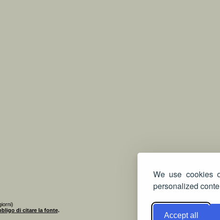
We use cookies on
personalized conten
iorni)
bligo di citare la fonte
.
Accept all