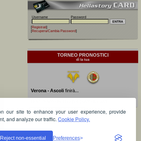
Username
Password
[
Registrati
]
[
Recupera/Cambia Password
]
TORNEO PRONOSTICI
dì la tua
Verona - Ascoli
finirà...
Devi essere iscritto per poter giocare!
 our site to enhance your user experience, provide
t, and analyze our traffic.
Cookie Policy.
Reject non-essential
Preferences