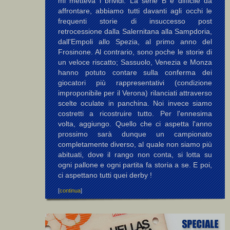
mi metteva i brividi. La serie B è difficile da
affrontare, abbiamo tutti davanti agli occhi le
frequenti storie di insuccesso post
retrocessione dalla Salernitana alla Sampdoria,
dall'Empoli allo Spezia, al primo anno del
Frosinone. Al contrario, sono poche le storie di
un veloce riscatto; Sassuolo, Venezia e Monza
hanno potuto contare sulla conferma dei
giocatori più rappresentativi (condizione
improponibile per il Verona) rilanciati attraverso
scelte oculate in panchina. Noi invece siamo
costretti a ricostruire tutto. Per l'ennesima
volta, aggiungo. Quello che ci aspetta l'anno
prossimo sarà dunque un campionato
completamente diverso, al quale non siamo più
abituati, dove il rango non conta, si lotta su
ogni pallone e ogni partita fa storia a se. E poi,
ci aspettano tutti quei derby !
[
continua
]