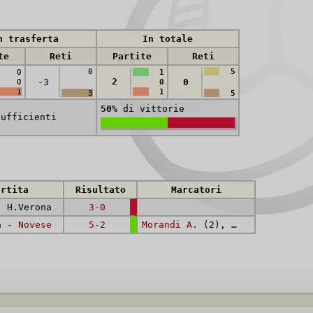
n trasferta
In totale
te
Reti
Partite
Reti
0
5
0
1
2
-3
0
0
0
1
1
3
5
50%
di vittorie
sufficienti
artita
Risultato
Marcatori
 H.Verona
3-0
a -
Novese
5-2
Morandi A.
(2),
Zacchero
(2),