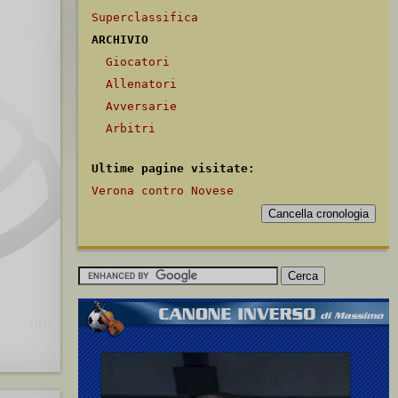
Superclassifica
ARCHIVIO
Giocatori
Allenatori
Avversarie
Arbitri
Ultime pagine visitate:
Verona contro Novese
Bottacini R.
(rig.)
[151]