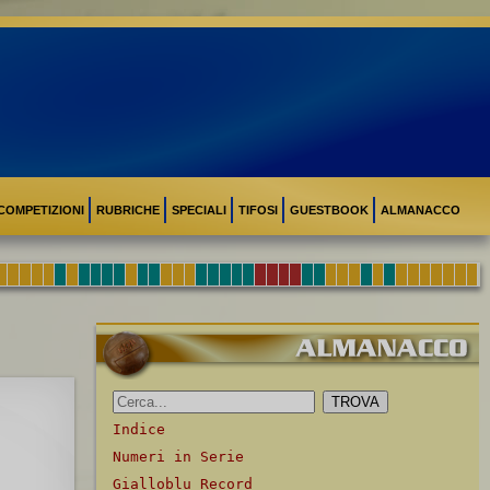
COMPETIZIONI
RUBRICHE
SPECIALI
TIFOSI
GUESTBOOK
ALMANACCO
Indice
Numeri in Serie
Gialloblu Record