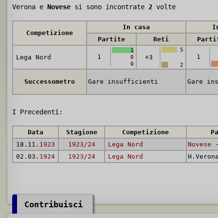
Verona e
Novese
si sono incontrate
2
volte
In casa
I
Competizione
Partite
Reti
Parti
5
1
1
1
Lega Nord
+3
0
0
2
Successometro
Gare insufficienti
Gare in
I Precedenti:
Data
Stagione
Competizione
P
18.11.
1923
1923/24
Lega Nord
Novese
-
02.03.
1924
1923/24
Lega Nord
H.Veron
Contribuisci