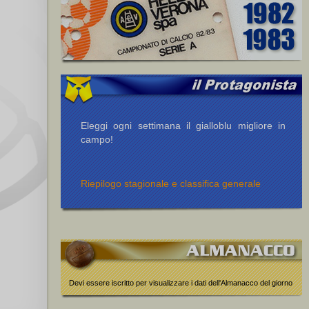
Eleggi ogni settimana il gialloblu migliore in
campo!
Riepilogo stagionale e classifica generale
Devi essere iscritto per visualizzare i dati dell'Almanacco del giorno