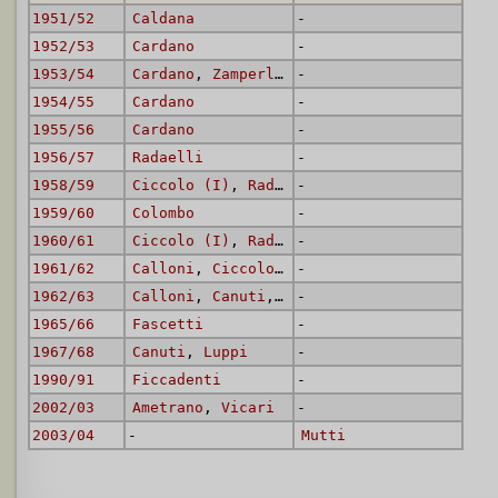
1951/52
Caldana
-
1952/53
Cardano
-
1953/54
Cardano
,
Zamperlini
-
1954/55
Cardano
-
1955/56
Cardano
-
1956/57
Radaelli
-
1958/59
Ciccolo (I)
,
Radaelli
-
1959/60
Colombo
-
1960/61
Ciccolo (I)
,
Radaelli
-
1961/62
Calloni
,
Ciccolo (I)
-
,
Fascetti
,
Radaelli
1962/63
Calloni
,
Canuti
,
Fascetti
-
,
Mujesan
,
Radae
1965/66
Fascetti
-
1967/68
Canuti
,
Luppi
-
1990/91
Ficcadenti
-
2002/03
Ametrano
,
Vicari
-
2003/04
-
Mutti