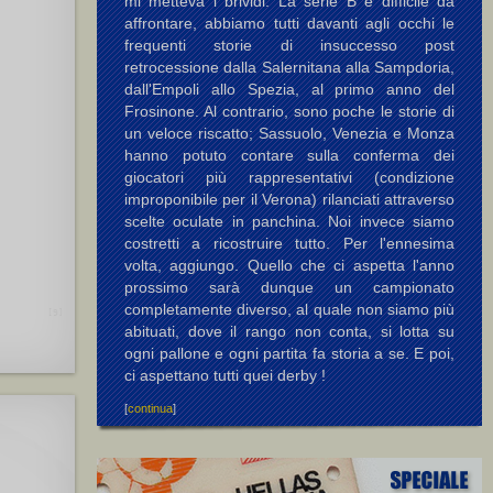
mi metteva i brividi. La serie B è difficile da
affrontare, abbiamo tutti davanti agli occhi le
frequenti storie di insuccesso post
retrocessione dalla Salernitana alla Sampdoria,
Pusceddu V.
dall'Empoli allo Spezia, al primo anno del
Frosinone. Al contrario, sono poche le storie di
un veloce riscatto; Sassuolo, Venezia e Monza
hanno potuto contare sulla conferma dei
N.
,
Vieri (II) M.
giocatori più rappresentativi (condizione
improponibile per il Verona) rilanciati attraverso
scelte oculate in panchina. Noi invece siamo
costretti a ricostruire tutto. Per l'ennesima
volta, aggiungo. Quello che ci aspetta l'anno
prossimo sarà dunque un campionato
completamente diverso, al quale non siamo più
[9]
abituati, dove il rango non conta, si lotta su
ogni pallone e ogni partita fa storia a se. E poi,
ci aspettano tutti quei derby !
[
continua
]