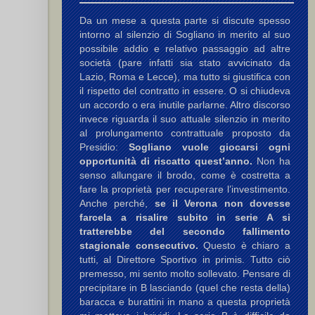
Da un mese a questa parte si discute spesso
intorno al silenzio di Sogliano in merito al suo
) C.
possibile addio e relativo passaggio ad altre
società (pare infatti sia stato avvicinato da
agnoli O.
Lazio, Roma e Lecce), ma tutto si giustifica con
il rispetto del contratto in essere. O si chiudeva
un accordo o era inutile parlarne. Altro discorso
G.
,
Corso A.
invece riguarda il suo attuale silenzio in merito
al prolungamento contrattuale proposto da
Presidio:
Sogliano vuole giocarsi ogni
opportunità di riscatto quest’anno.
Non ha
senso allungare il brodo, come è costretta a
fare la proprietà per recuperare l’investimento.
Anche perché,
se il Verona non dovesse
farcela a risalire subito in serie A si
tratterebbe del secondo fallimento
stagionale consecutivo.
Questo è chiaro a
tutti, al Direttore Sportivo in primis. Tutto ciò
premesso, mi sento molto sollevato. Pensare di
precipitare in B lasciando (quel che resta della)
baracca e burattini in mano a questa proprietà