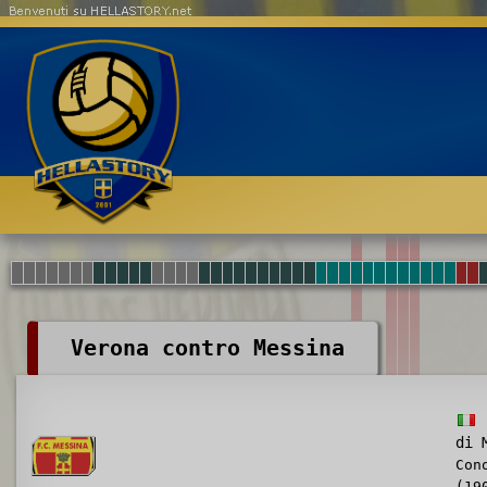
Benvenuti su HELLASTORY.net
Verona contro Messina
di 
Con
(19