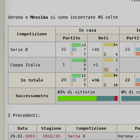
Verona e
Messina
si sono incontrate
45
volte
In casa
I
Competizione
Partite
Reti
Parti
44
14
22
22
Serie B
+35
7
1
9
2
1
1
Coppa Italia
+1
0
0
1
46
15
23
22
In totale
+36
7
1
10
65%
di vittorie
0%
di vi
Successometro
I Precedenti:
Data
Stagione
Competizione
Pa
29.01.
1933
1932/33
Serie B
Verona 