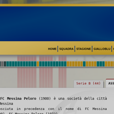
HOME
SQUADRA
STAGIONE
GIALLOBLU
Serie B (44)
AS
FC Messina Peloro
(1900) è una società della città
Messina
osciuta in precedenza con il nome di FC Messina
00), FC Messina Peloro (1972)