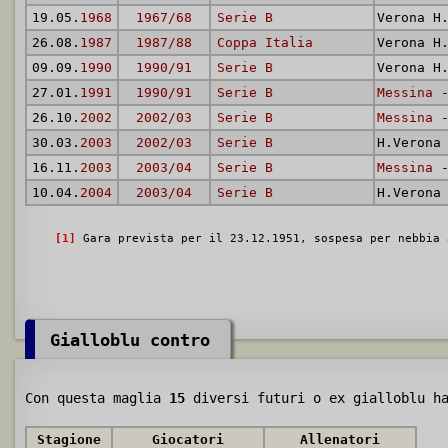
19.05.
1968
1967/68
Serie B
Verona H
26.08.
1987
1987/88
Coppa Italia
Verona H
09.09.
1990
1990/91
Serie B
Verona H
27.01.
1991
1990/91
Serie B
Messina
-
26.10.
2002
2002/03
Serie B
Messina
-
30.03.
2003
2002/03
Serie B
H.Verona
16.11.
2003
2003/04
Serie B
Messina
-
10.04.
2004
2003/04
Serie B
H.Verona
[1]
Gara prevista per il 23.12.1951, sospesa per nebbia 
Gialloblu contro
Con questa maglia
15
diversi futuri o ex gialloblu ha
Stagione
Giocatori
Allenatori