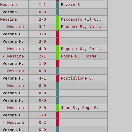
-
Messina
1-1
Buzzin S.
 Verona
0-0
-
Messina
2-0
Maccacaro (I) C.
,
Maccacaro (I
. -
Messina
3-1
Ronconi R.
,
Valentinuzzi G.
,
B
 Verona H.
3-0
 Verona H.
2-0
. -
Messina
4-0
Bagnoli O.
,
Corso A.
,
Tinazzi 
. -
Messina
2-1
Cosma G.
,
Cosma G.
 Verona H.
1-0
. -
Messina
0-0
 Verona H.
4-1
Postiglione G.
. -
Messina
0-0
 Verona H.
0-0
 Verona H.
0-0
. -
Messina
2-0
Joan S.
,
Sega G.
 Verona H.
1-0
. -
Messina
0-2
 Verona H.
0-0