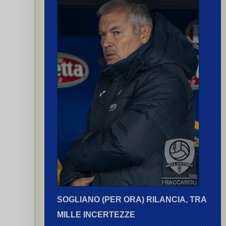
nchi (II) C.
(2)
anchi (I) G.
(2),
Sabadini C.
F.
SOGLIANO (PER ORA) RILANCIA, TRA
MILLE INCERTEZZE