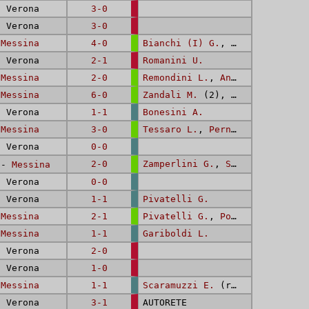
 Verona
3-0
 Verona
3-0
-
Messina
4-0
Bianchi (I) G.
,
Grolli E.
,
Bia
 Verona
2-1
Romanini U.
-
Messina
2-0
Remondini L.
,
Andreis M.
-
Messina
6-0
Zandali M.
(2),
Andreis M.
,
Bi
 Verona
1-1
Bonesini A.
-
Messina
3-0
Tessaro L.
,
Pernigo F.
,
Frasi 
 Verona
0-0
2-0
Zamperlini G.
,
Sforzin P.
 -
Messina
 Verona
0-0
 Verona
1-1
Pivatelli G.
-
Messina
2-1
Pivatelli G.
,
Pozzan U.
-
Messina
1-1
Gariboldi L.
 Verona
2-0
 Verona
1-0
-
Messina
1-1
Scaramuzzi E.
(rig.)
 Verona
3-1
AUTORETE