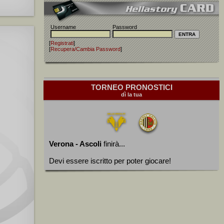
Username
Password
[
Registrati
]
[
Recupera/Cambia Password
]
TORNEO PRONOSTICI
dì la tua
Verona - Ascoli
finirà...
Devi essere iscritto per poter giocare!