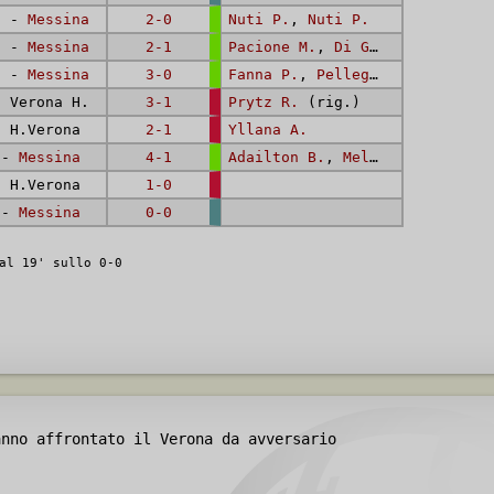
. -
Messina
2-0
Nuti P.
,
Nuti P.
. -
Messina
2-1
Pacione M.
,
Di Gennaro A.
. -
Messina
3-0
Fanna P.
,
Pellegrini (II) D.
,
 Verona H.
3-1
Prytz R.
(rig.)
 H.Verona
2-1
Yllana A.
 -
Messina
4-1
Adailton B.
,
Melis M.
,
Diliso 
 H.Verona
1-0
 -
Messina
0-0
al 19' sullo 0-0
nno affrontato il Verona da avversario