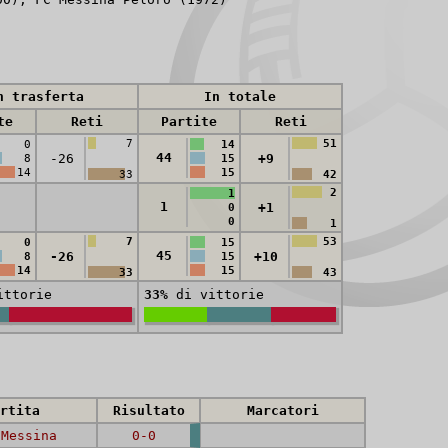
n trasferta
In totale
te
Reti
Partite
Reti
7
51
0
14
44
-26
+9
8
15
14
15
33
42
2
1
1
+1
0
0
1
7
53
0
15
45
-26
+10
8
15
14
15
33
43
ttorie
33%
di vittorie
rtita
Risultato
Marcatori
-
Messina
0-0