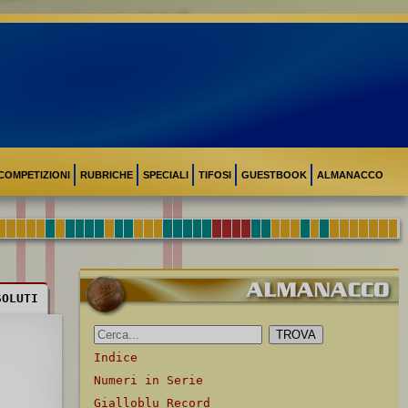
COMPETIZIONI
RUBRICHE
SPECIALI
TIFOSI
GUESTBOOK
ALMANACCO
SOLUTI
Indice
Numeri in Serie
Gialloblu Record