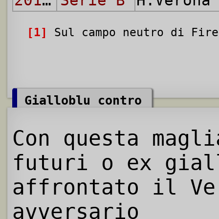
2018/19
Serie B
H.Verona
[1]
Sul campo neutro di Fire
Gialloblu contro
Con questa magl
futuri o ex gial
affrontato il Ve
avversario