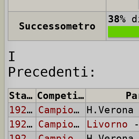
38%
di
Successometro
I
Precedenti:
Stagione
Competizione
Pa
1921/22
Campionato CCI
H.Verona
1921/22
Campionato CCI
Livorno
-
1927/28
Campionato Nazionale
H.Verona