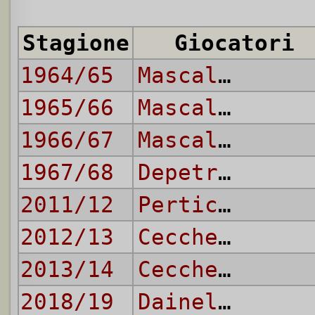
Stagione
Giocatori
1964/65
Mascalaito
1965/66
Mascalaito
1966/67
Mascalaito
1967/68
Depetrini
2011/12
Perticone
,
Si
2012/13
Ceccherini
2013/14
Ceccherini
,
G
2018/19
Dainelli