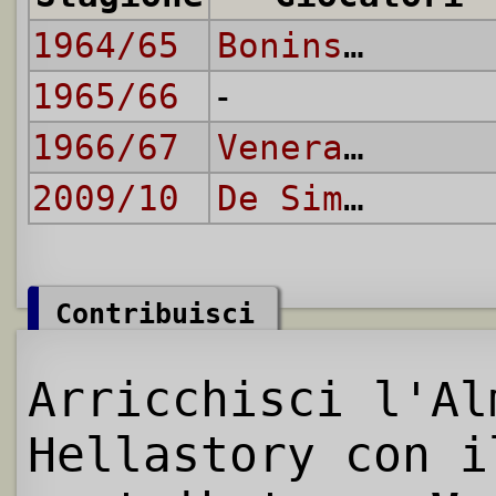
1964/65
Boninsegna
,
C
1965/66
-
1966/67
Veneranda
2009/10
De Simone
Contribuisci
Arricchisci l'Al
Hellastory con i