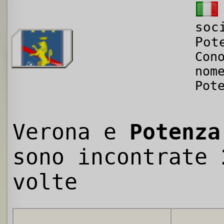
soc
Pot
Con
nom
Pot
Verona e
Potenza
sono incontrate
volte