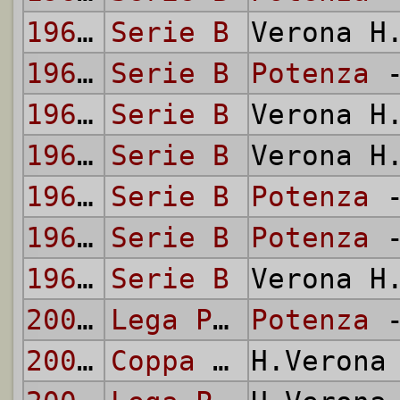
1964/65
Serie B
Verona H
1965/66
Serie B
Potenza
-
1965/66
Serie B
Verona H
1966/67
Serie B
Verona H
1966/67
Serie B
Potenza
-
1967/68
Serie B
Potenza
-
1967/68
Serie B
Verona H
2009/10
Lega Pro - Prima Divisione
Potenza
-
2009/10
Coppa Italia di Lega Pro
H.Veron