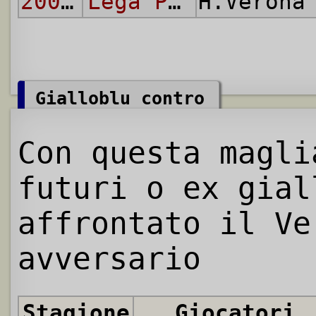
2009/10
Lega Pro - Prima Divisione
H.Veron
Gialloblu contro
Con questa magl
futuri o ex gial
affrontato il Ve
avversario
Stagione
Giocatori