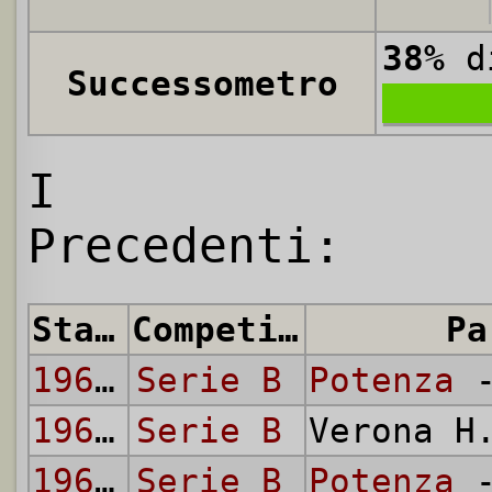
38%
di
Successometro
I
Precedenti:
Stagione
Competizione
Pa
1963/64
Serie B
Potenza
-
1963/64
Serie B
Verona H
1964/65
Serie B
Potenza
-