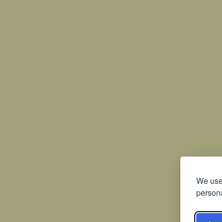
We use 
persona