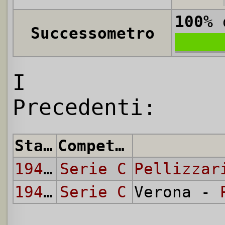
100%
d
Successometro
I
Precedenti:
Stagione
Competizione
1942/43
Serie C
Pellizzar
1942/43
Serie C
Verona -