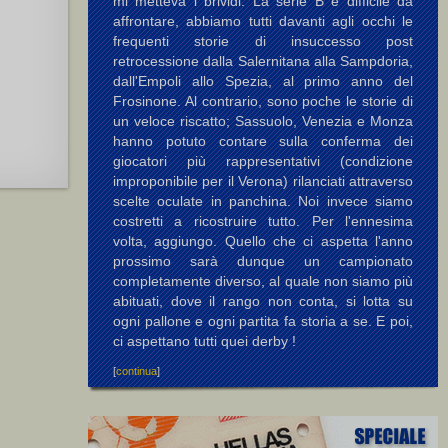
mi metteva i brividi. La serie B è difficile da
affrontare, abbiamo tutti davanti agli occhi le
frequenti storie di insuccesso post
retrocessione dalla Salernitana alla Sampdoria,
dall'Empoli allo Spezia, al primo anno del
Frosinone. Al contrario, sono poche le storie di
un veloce riscatto; Sassuolo, Venezia e Monza
hanno potuto contare sulla conferma dei
giocatori più rappresentativi (condizione
improponibile per il Verona) rilanciati attraverso
scelte oculate in panchina. Noi invece siamo
costretti a ricostruire tutto. Per l'ennesima
volta, aggiungo. Quello che ci aspetta l'anno
prossimo sarà dunque un campionato
completamente diverso, al quale non siamo più
abituati, dove il rango non conta, si lotta su
ogni pallone e ogni partita fa storia a se. E poi,
ci aspettano tutti quei derby !
[
continua
]