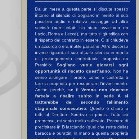
Da un mese a questa parte si discute spesso
intorno al silenzio di Sogliano in merito al suo
possibile addio e relativo passaggio ad altre
società (pare infatti sia stato avvicinato da
Lazio, Roma e Lecce), ma tutto si giustifica con
il rispetto del contratto in essere. O si chiudeva
un accordo o era inutile parlarne. Altro discorso
invece riguarda il suo attuale silenzio in merito
al prolungamento contrattuale proposto da
Presidio:
Sogliano vuole giocarsi ogni
opportunità di riscatto quest’anno.
Non ha
senso allungare il brodo, come è costretta a
fare la proprietà per recuperare l’investimento.
Anche perché,
se il Verona non dovesse
farcela a risalire subito in serie A si
tratterebbe del secondo fallimento
stagionale consecutivo.
Questo è chiaro a
tutti, al Direttore Sportivo in primis. Tutto ciò
premesso, mi sento molto sollevato. Pensare di
precipitare in B lasciando (quel che resta della)
baracca e burattini in mano a questa proprietà