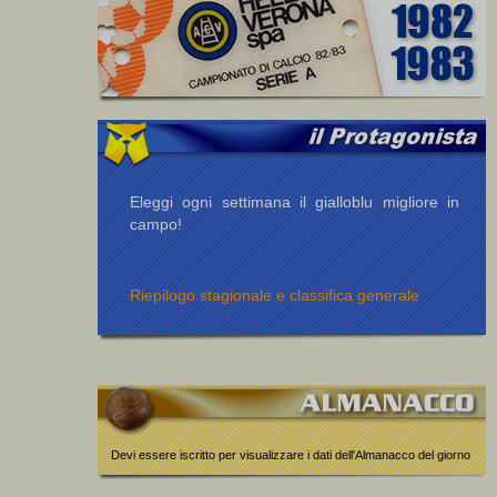
Eleggi ogni settimana il gialloblu migliore in
campo!
Riepilogo stagionale e classifica generale
Devi essere iscritto per visualizzare i dati dell'Almanacco del giorno