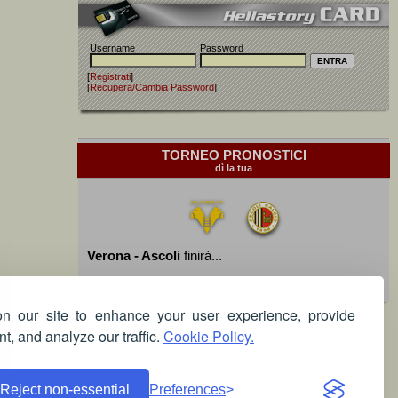
Username
Password
[
Registrati
]
[
Recupera/Cambia Password
]
TORNEO PRONOSTICI
dì la tua
Verona - Ascoli
finirà...
Devi essere iscritto per poter giocare!
 our site to enhance your user experience, provide
t, and analyze our traffic.
Cookie Policy.
Reject non-essential
Preferences