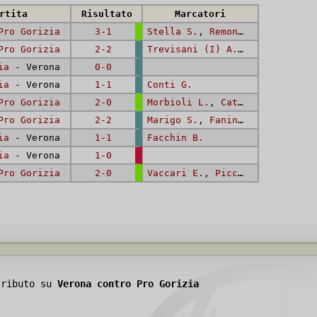
rtita
Risultato
Marcatori
Pro Gorizia
3-1
Stella S.
,
Remondini L.
,
Stell
Pro Gorizia
2-2
Trevisani (I) A.
,
Sdraulig M.
ia
- Verona
0-0
ia
- Verona
1-1
Conti G.
Pro Gorizia
2-0
Morbioli L.
,
Cattaneo L.
Pro Gorizia
2-2
Marigo S.
,
Fanin D.
ia
- Verona
1-1
Facchin B.
ia
- Verona
1-0
Pro Gorizia
2-0
Vaccari E.
,
Piccioli A.
tributo su
Verona contro Pro Gorizia