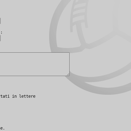
):
rtati in lettere
le.