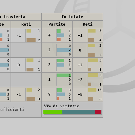
n trasferta
In totale
te
Reti
Partite
Reti
1
5
0
1
4
-1
+1
1
2
1
1
2
4
2
0
0
2
0
1
2
0
0
2
1
3
0
1
2
0
+2
1
1
0
0
1
1
3
1
1
+2
0
0
1
2
13
0
3
9
-1
+5
3
5
1
1
3
8
33%
di vittorie
sufficienti