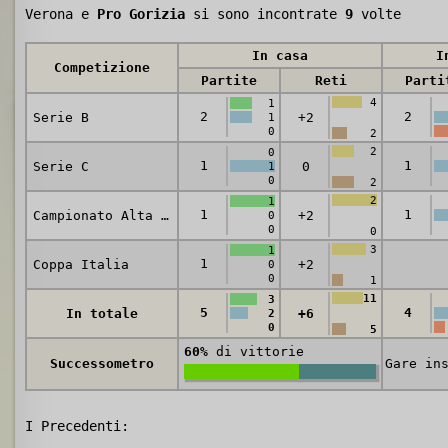
Verona e
Pro Gorizia
si sono incontrate
9
volte
In casa
I
Competizione
Partite
Reti
Parti
4
1
2
2
Serie B
+2
1
0
2
2
0
1
1
Serie C
0
1
0
2
2
1
1
1
Campionato Alta Italia
+2
0
0
0
3
1
1
Coppa Italia
+2
0
0
1
11
3
5
4
In totale
+6
2
0
5
60%
di vittorie
Successometro
Gare in
I Precedenti: