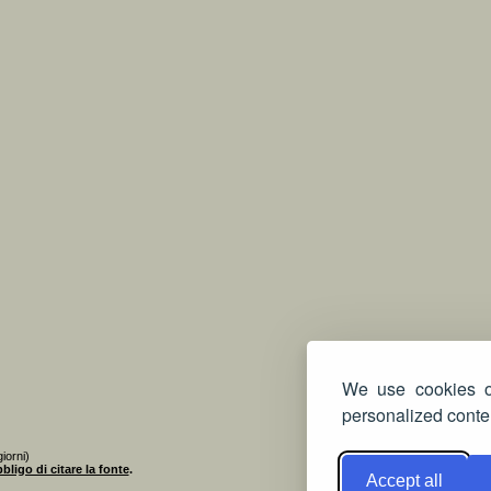
We use cookies on
personalized conten
iorni)
bligo di citare la fonte
.
Accept all