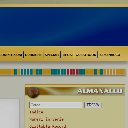
COMPETIZIONI
RUBRICHE
SPECIALI
TIFOSI
GUESTBOOK
ALMANACCO
Indice
Numeri in Serie
Gialloblu Record