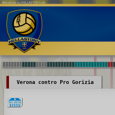
Benvenuti su HELLASTORY.net
Verona contro Pro Gorizia