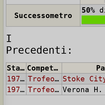
50%
di
Successometro
I
Precedenti:
Stagione
Competizione
Pa
1970/71
Trofeo Anglo-Italiano
Stoke Cit
1970/71
Trofeo Anglo-Italiano
Verona H