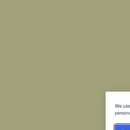
We use 
persona