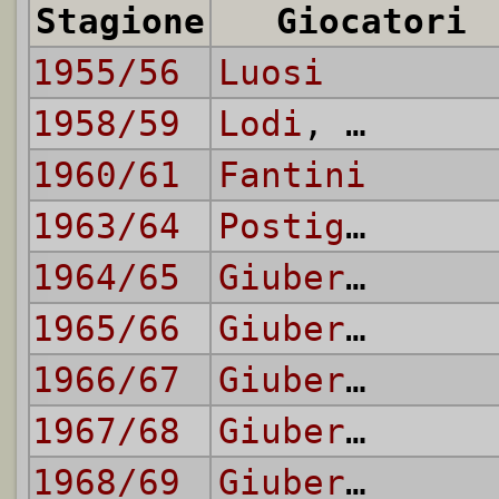
Stagione
Giocatori
1955/56
Luosi
1958/59
Lodi
,
Perli
1960/61
Fantini
1963/64
Postiglione
1964/65
Giubertoni
,
P
1965/66
Giubertoni
,
T
1966/67
Giubertoni
,
T
1967/68
Giubertoni
,
V
1968/69
Giubertoni
,
M