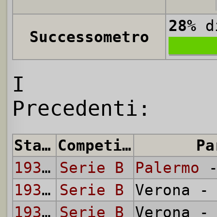
28%
di
Successometro
I
Precedenti:
Stagione
Competizione
Pa
1930/31
Serie B
Palermo
-
1930/31
Serie B
Verona 
1931/32
Serie B
Verona 