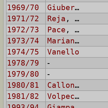
1969/70
Giubertoni
,
R
1971/72
Reja
,
Vanello
1972/73
Pace
,
Reja
,
V
1973/74
Mariani
,
Vane
1974/75
Vanello
1978/79
-
1979/80
-
1980/81
Calloni
,
Volp
1981/82
Volpecina
1993/94
Giampaolo (II)