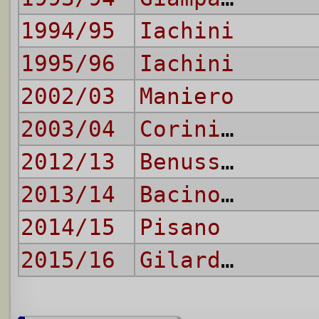
1994/95
Iachini
1995/96
Iachini
2002/03
Maniero
2003/04
Corini
,
Gross
2012/13
Benussi
,
Dona
2013/14
Bacinovic
,
Pi
2014/15
Pisano
2015/16
Gilardino
,
Ma