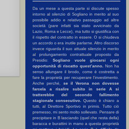
Da un mese a questa parte si discute spesso
intorno al silenzio di Sogliano in merito al suo
possibile addio e relativo passaggio ad altre
società (pare infatti sia stato avvicinato da
Lazio, Roma e Lecce), ma tutto si giustifica con
il rispetto del contratto in essere. O si chiudeva
un accordo o era inutile parlarne. Altro discorso
invece riguarda il suo attuale silenzio in merito
al prolungamento contrattuale proposto da
Presidio:
Sogliano vuole giocarsi ogni
opportunità di riscatto quest’anno.
Non ha
senso allungare il brodo, come è costretta a
fare la proprietà per recuperare l’investimento.
Anche perché,
se il Verona non dovesse
farcela a risalire subito in serie A si
tratterebbe del secondo fallimento
stagionale consecutivo.
Questo è chiaro a
tutti, al Direttore Sportivo in primis. Tutto ciò
premesso, mi sento molto sollevato. Pensare di
precipitare in B lasciando (quel che resta della)
baracca e burattini in mano a questa proprietà