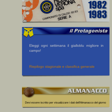
Eleggi ogni settimana il gialloblu migliore in
campo!
Riepilogo stagionale e classifica generale
Devi essere iscritto per visualizzare i dati dell'Almanacco del giorno