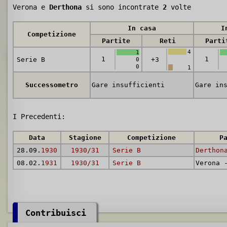
Verona e
Derthona
si sono incontrate
2
volte
In casa
I
Competizione
Partite
Reti
Parti
4
1
1
1
Serie B
+3
0
0
1
Successometro
Gare insufficienti
Gare in
I Precedenti:
Data
Stagione
Competizione
P
28.09.
1930
1930/31
Serie B
Derthon
08.02.
1931
1930/31
Serie B
Verona
Contribuisci