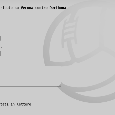
tributo su
Verona contro Derthona
):
rtati in lettere