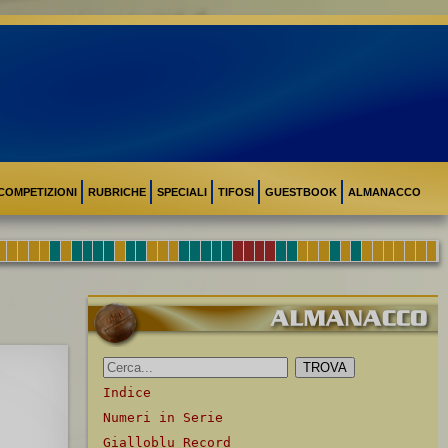
COMPETIZIONI
RUBRICHE
SPECIALI
TIFOSI
GUESTBOOK
ALMANACCO
Indice
Numeri in Serie
Gialloblu Record