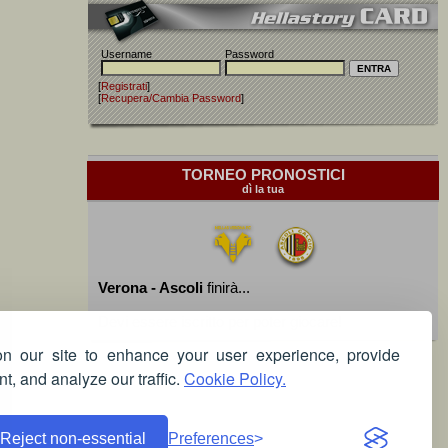
Username
Password
[
Registrati
]
[
Recupera/Cambia Password
]
TORNEO PRONOSTICI
dì la tua
Verona - Ascoli
finirà...
Devi essere iscritto per poter giocare!
 our site to enhance your user experience, provide
t, and analyze our traffic.
Cookie Policy.
Reject non-essential
Preferences