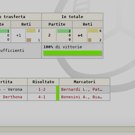
n trasferta
In totale
te
Reti
Partite
Reti
2
6
1
2
2
+1
+4
0
0
0
0
1
2
100%
di vittorie
sufficienti
artita
Risultato
Marcatori
a
- Verona
1-2
Bernardi L.
,
Patuzzi M.
 -
Derthona
4-1
Bonesini A.
,
Biagini B.
,
Cipri