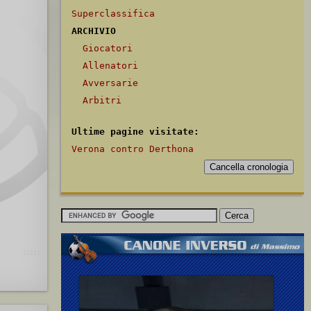
Superclassifica
ARCHIVIO
Giocatori
Allenatori
Avversarie
Arbitri
Ultime pagine visitate:
Verona contro Derthona
ani G.
,
Tommasi L.
[121]