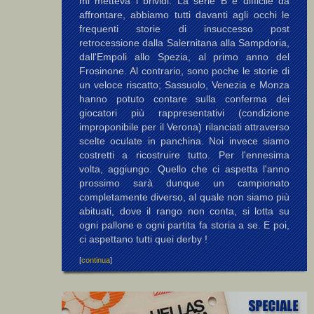
mi metteva i brividi. La serie B è difficile da
affrontare, abbiamo tutti davanti agli occhi le
frequenti storie di insuccesso post
retrocessione dalla Salernitana alla Sampdoria,
dall'Empoli allo Spezia, al primo anno del
Frosinone. Al contrario, sono poche le storie di
un veloce riscatto; Sassuolo, Venezia e Monza
hanno potuto contare sulla conferma dei
giocatori più rappresentativi (condizione
improponibile per il Verona) rilanciati attraverso
scelte oculate in panchina. Noi invece siamo
costretti a ricostruire tutto. Per l'ennesima
volta, aggiungo. Quello che ci aspetta l'anno
prossimo sarà dunque un campionato
completamente diverso, al quale non siamo più
abituati, dove il rango non conta, si lotta su
ogni pallone e ogni partita fa storia a se. E poi,
ci aspettano tutti quei derby !
[
continua
]