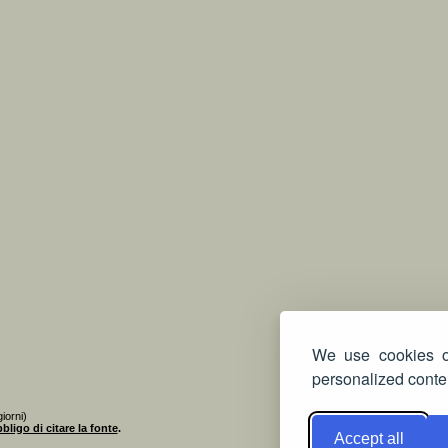
We use cookies on
personalized conten
iorni)
bligo di citare la fonte
.
Accept all