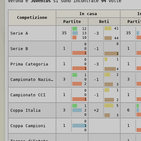
Verona e
Juventus
si sono incontrate
94
volte
In casa
I
Competizione
Partite
Reti
Parti
41
12
35
35
Serie A
-3
13
10
44
0
0
1
1
Serie B
-1
0
1
1
1
0
1
1
Prima Categoria
-3
0
1
4
2
1
3
3
Campionato Nazionale
-1
0
2
3
1
0
1
1
Campionato CCI
-1
0
1
2
5
1
3
6
Coppa Italia
+2
2
0
3
0
1
1
Coppa Campioni
1
0
1