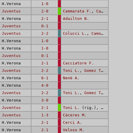
H.Verona
1-0
-
Juventus
2-0
Cammarata F.
,
Cammarata F.
H.Verona
2-1
Adailton B.
-
Juventus
0-1
-
Juventus
2-2
Colucci L.
,
Camoranesi M.
H.Verona
1-0
H.Verona
1-0
-
Juventus
0-1
H.Verona
2-1
Cacciatore F.
-
Juventus
2-2
Toni L.
,
Gomez Taleb J.
H.Verona
6-1
Nenè A.
H.Verona
4-0
-
Juventus
2-2
Toni L.
,
Gomez Taleb J.
H.Verona
3-0
-
Juventus
2-1
Toni L.
(rig.),
Viviani F.
-
Juventus
1-3
Cáceres M.
H.Verona
2-1
Cerci A.
H.Verona
2-1
Veloso M.