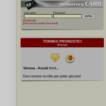
Username
Password
[
Registrati
]
[
Recupera/Cambia Password
]
TORNEO PRONOSTICI
dì la tua
Verona - Ascoli
finirà...
Devi essere iscritto per poter giocare!