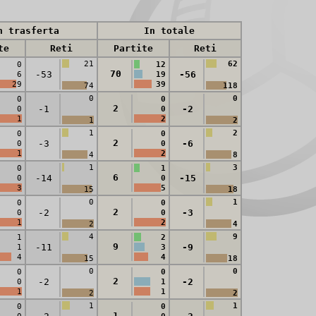
n trasferta
In totale
te
Reti
Partite
Reti
21
62
0
12
70
-53
-56
6
19
29
39
74
118
0
0
0
0
2
-1
-2
0
0
1
2
1
2
1
2
0
0
2
-3
-6
0
0
1
2
4
8
1
3
0
1
6
-14
-15
0
0
3
5
15
18
0
1
0
0
2
-2
-3
0
0
1
2
2
4
4
9
1
2
9
-11
-9
1
3
4
4
15
18
0
0
0
0
2
-2
-2
0
1
1
1
2
2
1
1
0
0
1