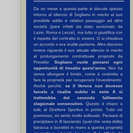
Da un mese a questa parte si discute spesso
intorno al silenzio di Sogliano in merito al suo
possibile addio e relativo passaggio ad altre
società (pare infatti sia stato avvicinato da
Lazio, Roma e Lecce), ma tutto si giustifica con
il rispetto del contratto in essere. O si chiudeva
un accordo o era inutile parlarne. Altro discorso
invece riguarda il suo attuale silenzio in merito
al prolungamento contrattuale proposto da
Presidio:
Sogliano vuole giocarsi ogni
opportunità di riscatto quest’anno.
Non ha
senso allungare il brodo, come è costretta a
fare la proprietà per recuperare l’investimento.
Anche perché,
se il Verona non dovesse
farcela a risalire subito in serie A si
tratterebbe del secondo fallimento
stagionale consecutivo.
Questo è chiaro a
tutti, al Direttore Sportivo in primis. Tutto ciò
premesso, mi sento molto sollevato. Pensare di
precipitare in B lasciando (quel che resta della)
baracca e burattini in mano a questa proprietà