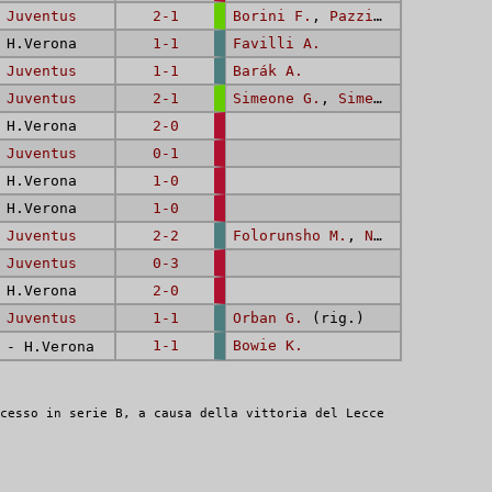
-
Juventus
2-1
Borini F.
,
Pazzini G.
(rig.)
H.Verona
1-1
Favilli A.
-
Juventus
1-1
Barák A.
-
Juventus
2-1
Simeone G.
,
Simeone G.
H.Verona
2-0
-
Juventus
0-1
H.Verona
1-0
H.Verona
1-0
-
Juventus
2-2
Folorunsho M.
,
Noslin T.
-
Juventus
0-3
H.Verona
2-0
-
Juventus
1-1
Orban G.
(rig.)
1-1
Bowie K.
- H.Verona
cesso in serie B, a causa della vittoria del Lecce