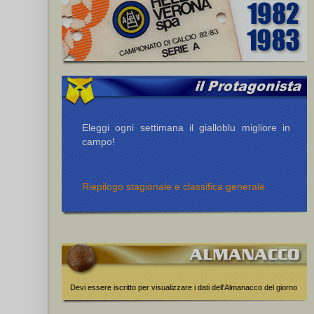
Eleggi ogni settimana il gialloblu migliore in
ær Larsen P.
campo!
Riepilogo stagionale e classifica generale
,
Pellegrini (II) D.
Devi essere iscritto per visualizzare i dati dell'Almanacco del giorno