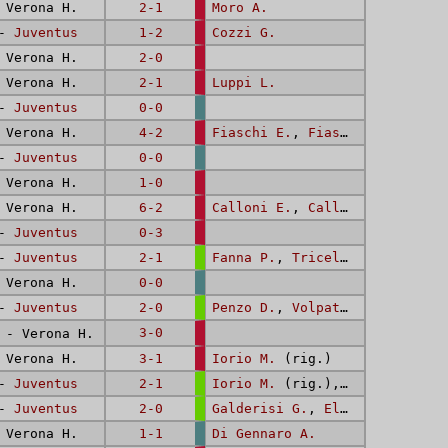
Verona H.
2-1
Moro A.
 -
Juventus
1-2
Cozzi G.
Verona H.
2-0
Verona H.
2-1
Luppi L.
 -
Juventus
0-0
Verona H.
4-2
Fiaschi E.
,
Fiaschi E.
 -
Juventus
0-0
Verona H.
1-0
Verona H.
6-2
Calloni E.
,
Calloni E.
(rig.)
 -
Juventus
0-3
 -
Juventus
2-1
Fanna P.
,
Tricella R.
Verona H.
0-0
 -
Juventus
2-0
Penzo D.
,
Volpati D.
3-0
- Verona H.
Verona H.
3-1
Iorio M.
(rig.)
 -
Juventus
2-1
Iorio M.
(rig.),
Galderisi G.
 -
Juventus
2-0
Galderisi G.
,
Elkjær Larsen P.
Verona H.
1-1
Di Gennaro A.