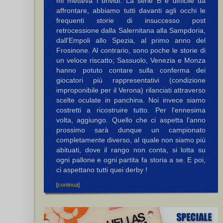
mi metteva i brividi. La serie B è difficile da
affrontare, abbiamo tutti davanti agli occhi le
frequenti storie di insuccesso post
retrocessione dalla Salernitana alla Sampdoria,
dall'Empoli allo Spezia, al primo anno del
Frosinone. Al contrario, sono poche le storie di
un veloce riscatto; Sassuolo, Venezia e Monza
hanno potuto contare sulla conferma dei
giocatori più rappresentativi (condizione
improponibile per il Verona) rilanciati attraverso
scelte oculate in panchina. Noi invece siamo
costretti a ricostruire tutto. Per l'ennesima
volta, aggiungo. Quello che ci aspetta l'anno
prossimo sarà dunque un campionato
completamente diverso, al quale non siamo più
abituati, dove il rango non conta, si lotta su
ogni pallone e ogni partita fa storia a se. E poi,
ci aspettano tutti quei derby !
[
continua
]