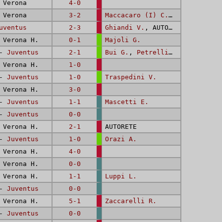
Verona
4-0
Verona
3-2
Maccacaro (I) C.
,
Bassetti F.
uventus
2-3
Ghiandi V.
, AUTORETE
Verona H.
0-1
Majoli G.
 -
Juventus
2-1
Bui G.
,
Petrelli S.
Verona H.
1-0
 -
Juventus
1-0
Traspedini V.
Verona H.
3-0
 -
Juventus
1-1
Mascetti E.
 -
Juventus
0-0
Verona H.
2-1
AUTORETE
 -
Juventus
1-0
Orazi A.
Verona H.
4-0
Verona H.
0-0
Verona H.
1-1
Luppi L.
 -
Juventus
0-0
Verona H.
5-1
Zaccarelli R.
 -
Juventus
0-0