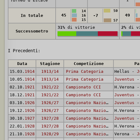
Torneo d'Estate
50
14
45
49
In totale
-7
16
15
57
31%
di vittorie
2%
di vi
Successometro
I Precedenti:
Data
Stagione
Competizione
Pa
15.03.
1914
1913/14
Prima Categoria
Hellas -
J
10.05.
1914
1913/14
Prima Categoria
Juventus
- 
02.10.
1921
1921/22
Campionato CCI
H.Verona 
18.12.
1921
1921/22
Campionato CCI
Juventus
- 
03.10.
1926
1926/27
Campionato Nazionale
Juventus
- 
19.12.
1926
1926/27
Campionato Nazionale
H.Verona 
30.10.
1927
1927/28
Campionato Nazionale
Juventus
- 
22.01.
1928
1927/28
Campionato Nazionale
H.Verona 
21.10.
1928
1928/29
Campionato Nazionale
Verona -
J