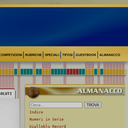
COMPETIZIONI
RUBRICHE
SPECIALI
TIFOSI
GUESTBOOK
ALMANACCO
SOLUTI
Indice
Numeri in Serie
Gialloblu Record