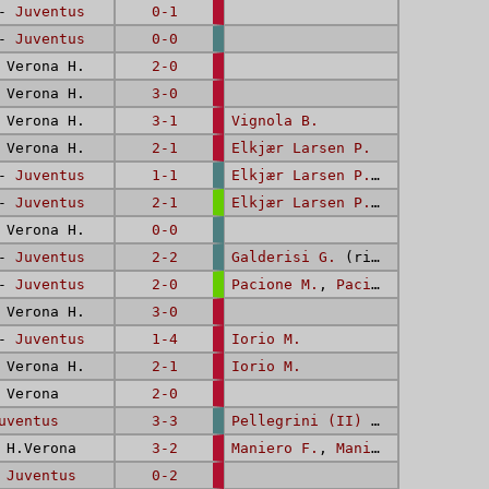
 -
Juventus
0-1
 -
Juventus
0-0
Verona H.
2-0
Verona H.
3-0
Verona H.
3-1
Vignola B.
Verona H.
2-1
Elkjær Larsen P.
 -
Juventus
1-1
Elkjær Larsen P.
(rig.)
 -
Juventus
2-1
Elkjær Larsen P.
(rig.),
Elkj
Verona H.
0-0
 -
Juventus
2-2
Galderisi G.
(rig.), AUTORETE
 -
Juventus
2-0
Pacione M.
,
Pacione M.
Verona H.
3-0
 -
Juventus
1-4
Iorio M.
Verona H.
2-1
Iorio M.
Verona
2-0
uventus
3-3
Pellegrini (II) D.
,
Fanna P.
H.Verona
3-2
Maniero F.
,
Maniero F.
-
Juventus
0-2