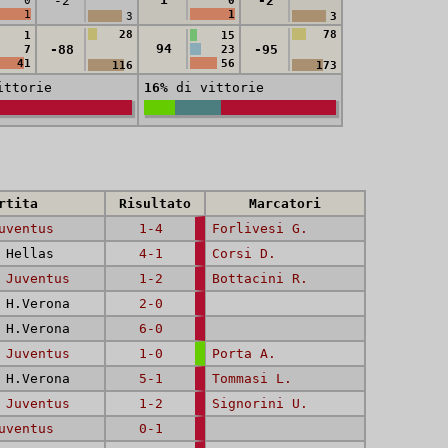
-2
-2
0
0
1
1
3
3
28
78
1
15
94
-88
-95
7
23
41
56
116
173
ttorie
16%
di vittorie
rtita
Risultato
Marcatori
uventus
1-4
Forlivesi G.
Hellas
4-1
Corsi D.
-
Juventus
1-2
Bottacini R.
H.Verona
2-0
H.Verona
6-0
-
Juventus
1-0
Porta A.
H.Verona
5-1
Tommasi L.
-
Juventus
1-2
Signorini U.
uventus
0-1