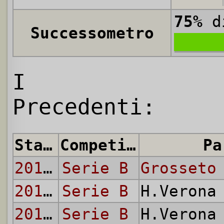
75%
di
Successometro
I
Precedenti:
Stagione
Competizione
Pa
2011/12
Serie B
Grosseto
2011/12
Serie B
H.Veron
2012/13
Serie B
H.Veron