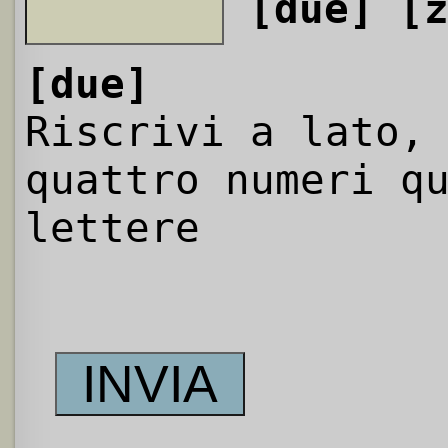
[due]
[
[due]
Riscrivi a lato,
quattro numeri q
lettere