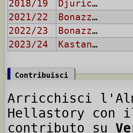
2018/19
Djuric
,
Vital
2021/22
Bonazzoli
,
Dj
2022/23
Bonazzoli
2023/24
Kastanos
Contribuisci
Arricchisci l'Al
Hellastory con i
contributo su
Ve