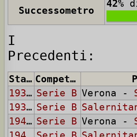
42%
di
Successometro
I
Precedenti:
Stagione
Competizione
1938/39
Serie B
Verona -
1938/39
Serie B
Salernita
1948/49
Serie B
Verona -
1948/49
Serie B
Salernita