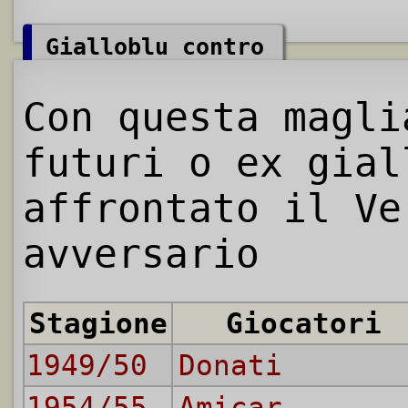
Gialloblu contro
Con questa magl
futuri o ex gial
affrontato il Ve
avversario
Stagione
Giocatori
1949/50
Donati
1954/55
Amicarelli
,
F