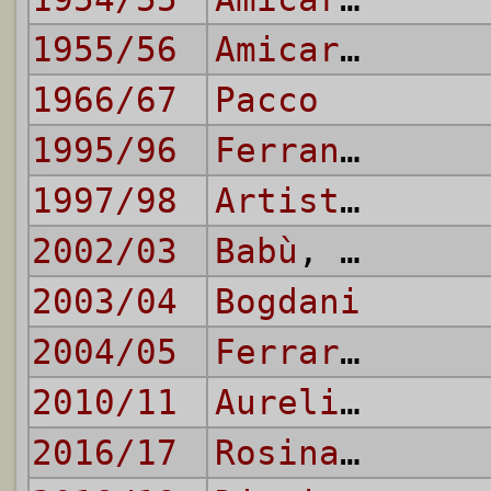
1955/56
Amicarelli
1966/67
Pacco
1995/96
Ferrante
1997/98
Artistico
,
Di
2002/03
Babù
,
Girardi
2003/04
Bogdani
2004/05
Ferrarese
,
La
2010/11
Aurelio
,
Ragu
2016/17
Rosina
,
Vital