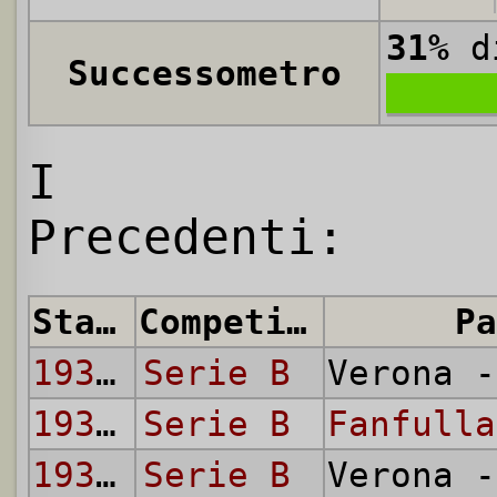
31%
di
Successometro
I
Precedenti:
Stagione
Competizione
Pa
1938/39
Serie B
Verona 
1938/39
Serie B
Fanfulla
1939/40
Serie B
Verona 