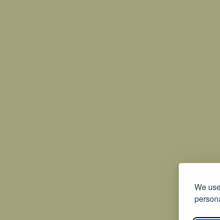
We use 
persona