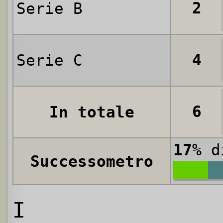
2
Serie B
4
Serie C
6
In totale
17%
di
Successometro
I