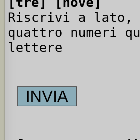
[tre]
[nove]
Riscrivi a lato,
quattro numeri q
lettere