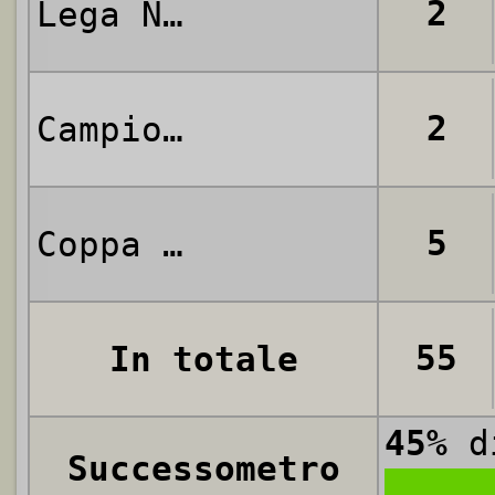
2
Lega Nord
2
Campionato Alta Italia
5
Coppa Italia
55
In totale
45%
di
Successometro