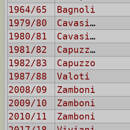
1964/65
Bagnoli
1979/80
Cavasin
,
Gibe
1980/81
Cavasin
,
Gibe
1981/82
Capuzzo
,
Jori
1982/83
Capuzzo
1987/88
Valoti
2008/09
Zamboni
2009/10
Zamboni
2010/11
Zamboni
2017/18
Viviani