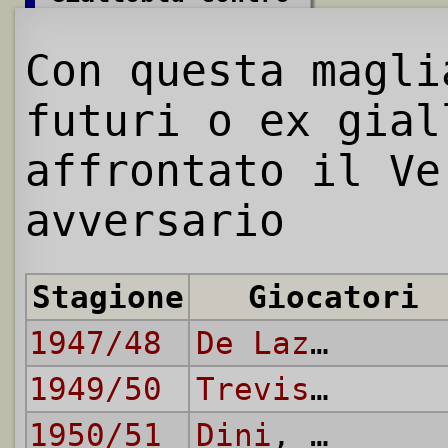
Con questa magl
futuri o ex gial
affrontato il Ve
avversario
Stagione
Giocatori
1947/48
De Lazzari
1949/50
Trevisani (II)
1950/51
Dini
,
Fontane