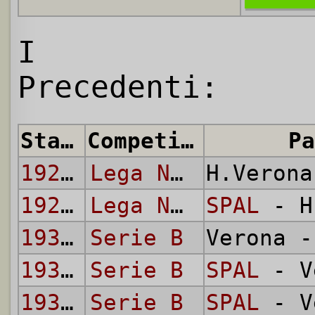
I
Precedenti:
Stagione
Competizione
Pa
1923/24
Lega Nord
H.Veron
1923/24
Lega Nord
SPAL
- H
1933/34
Serie B
Verona 
1933/34
Serie B
SPAL
- V
1934/35
Serie B
SPAL
- V