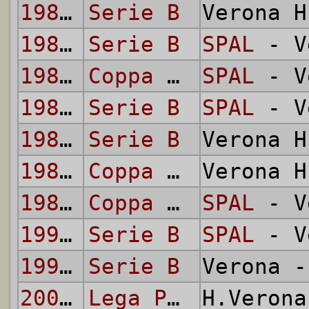
1980/81
Serie B
Verona 
1980/81
Serie B
SPAL
- V
1981/82
Coppa Italia
SPAL
- V
1981/82
Serie B
SPAL
- V
1981/82
Serie B
Verona 
1982/83
Coppa Italia
Verona 
1987/88
Coppa Italia
SPAL
- V
1992/93
Serie B
SPAL
- V
1992/93
Serie B
Verona 
2008/09
Lega Pro - Prima Divisione
H.Veron