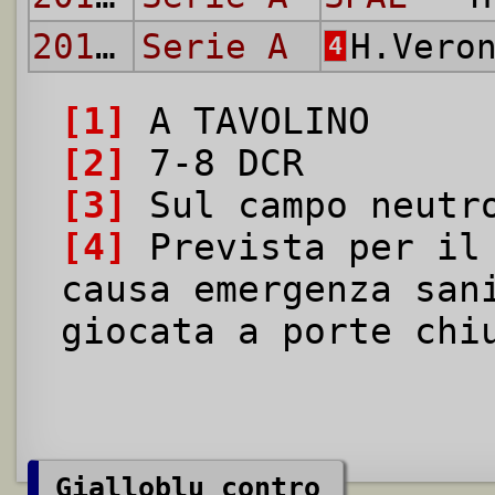
2019/20
Serie A
H.Vero
4
[1]
A TAVOLINO
[2]
7-8 DCR
[3]
Sul campo neutro
[4]
Prevista per il 
causa emergenza san
giocata a porte chi
Gialloblu contro