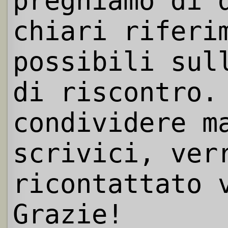
preghiamo di 
chiari riferi
possibili sul
di riscontro.
condividere m
scrivici, ver
ricontattato 
Grazie!