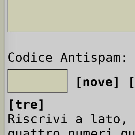
Codice Antispam:
[nove]
[tre]
Riscrivi a lato,
quattro numeri q