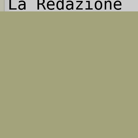
La Redazione
HELLASTORY.net
è online dall'11 ma
Ogni contenuto è liberamente riprod
Per qualunque informazione
contattate