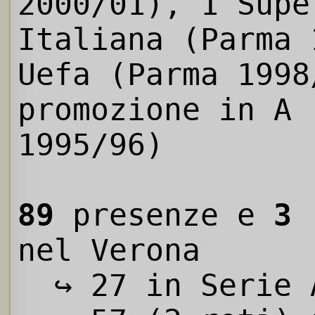
2000/01), 1 Supe
Italiana (Parma 
Uefa (Parma 1998
promozione in A 
1995/96)
89
presenze e
3
r
nel Verona
↪ 27 in Serie 