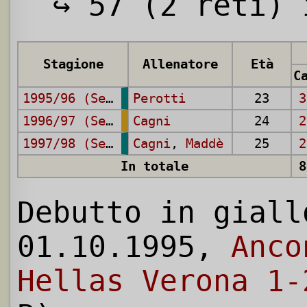
↪ 57 (2 reti) i
Stagione
Allenatore
Età
1995/96 (Serie B)
Perotti
23
3
1996/97 (Serie A)
Cagni
24
2
1997/98 (Serie B)
Cagni
,
Maddè
25
2
In totale
8
Debutto in giall
01.10.1995,
Anco
Hellas Verona 1-