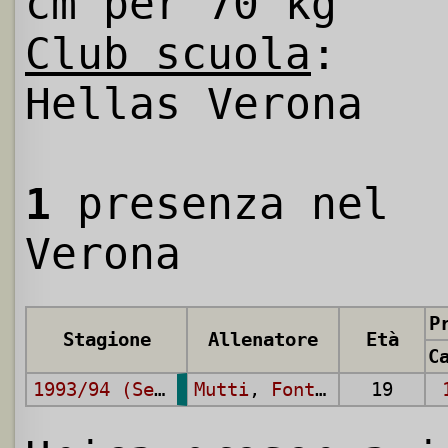
cm per 70 kg
Club scuola
:
Hellas Verona
1
presenza nel
Verona
P
Stagione
Allenatore
Età
1993/94 (Serie B)
Mutti
,
Fontana
19