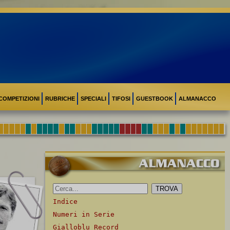
COMPETIZIONI
RUBRICHE
SPECIALI
TIFOSI
GUESTBOOK
ALMANACCO
Indice
Numeri in Serie
Gialloblu Record