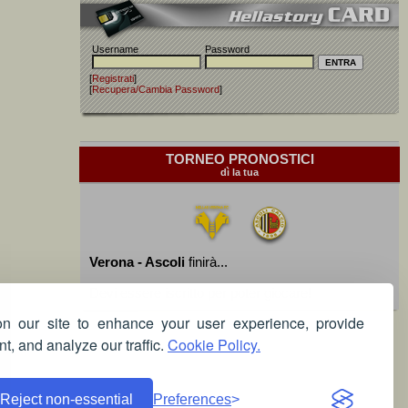
Username
Password
[
Registrati
]
[
Recupera/Cambia Password
]
TORNEO PRONOSTICI
dì la tua
Verona - Ascoli
finirà...
Devi essere iscritto per poter giocare!
 our site to enhance your user experience, provide
t, and analyze our traffic.
Cookie Policy.
Reject non-essential
Preferences