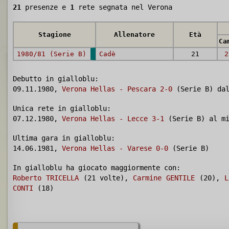
21
presenze e
1
rete segnata nel Verona
Stagione
Allenatore
Età
Ca
1980/81 (Serie B)
Cadè
21
2
Debutto in gialloblu:
09.11.1980,
Verona Hellas - Pescara 2-0
(Serie B) dal
Unica rete in gialloblu:
07.12.1980,
Verona Hellas - Lecce 3-1
(Serie B) al mi
Ultima gara in gialloblu:
14.06.1981,
Verona Hellas - Varese 0-0
(Serie B)
In gialloblu ha giocato maggiormente con:
Roberto TRICELLA
(21 volte),
Carmine GENTILE
(20),
L
CONTI
(18)