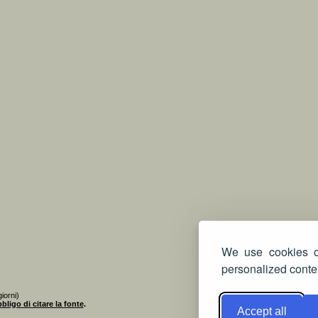
We use cookies on
personalized conten
iorni)
bligo di citare la fonte
.
Accept all