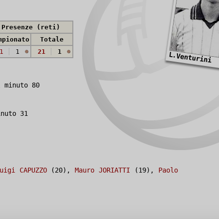
Presenze (reti)
mpionato
Totale
1
1
21
1
L.Venturini
 minuto 80
nuto 31
uigi CAPUZZO
(20),
Mauro JORIATTI
(19),
Paolo