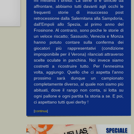
mi metteva i brividi. La serie B è difficile da
affrontare, abbiamo tutti davanti agli occhi le
frequenti storie di insuccesso post
retrocessione dalla Salernitana alla Sampdoria,
dall'Empoli allo Spezia, al primo anno del
Frosinone. Al contrario, sono poche le storie di
un veloce riscatto; Sassuolo, Venezia e Monza
hanno potuto contare sulla conferma dei
giocatori più rappresentativi (condizione
improponibile per il Verona) rilanciati attraverso
scelte oculate in panchina. Noi invece siamo
costretti a ricostruire tutto. Per l'ennesima
volta, aggiungo. Quello che ci aspetta l'anno
prossimo sarà dunque un campionato
completamente diverso, al quale non siamo più
abituati, dove il rango non conta, si lotta su
ogni pallone e ogni partita fa storia a se. E poi,
ci aspettano tutti quei derby !
[
continua
]