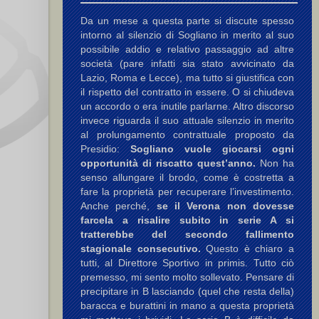
Da un mese a questa parte si discute spesso
intorno al silenzio di Sogliano in merito al suo
possibile addio e relativo passaggio ad altre
società (pare infatti sia stato avvicinato da
Lazio, Roma e Lecce), ma tutto si giustifica con
il rispetto del contratto in essere. O si chiudeva
un accordo o era inutile parlarne. Altro discorso
invece riguarda il suo attuale silenzio in merito
al prolungamento contrattuale proposto da
Presidio:
Sogliano vuole giocarsi ogni
opportunità di riscatto quest’anno.
Non ha
senso allungare il brodo, come è costretta a
fare la proprietà per recuperare l’investimento.
Anche perché,
se il Verona non dovesse
farcela a risalire subito in serie A si
tratterebbe del secondo fallimento
stagionale consecutivo.
Questo è chiaro a
tutti, al Direttore Sportivo in primis. Tutto ciò
premesso, mi sento molto sollevato. Pensare di
precipitare in B lasciando (quel che resta della)
baracca e burattini in mano a questa proprietà