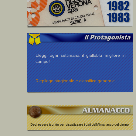
Eleggi ogni settimana il gialloblu migliore in
campo!
Riepilogo stagionale e classifica generale
Devi essere iscritto per visualizzare i dati dell'Almanacco del giorno