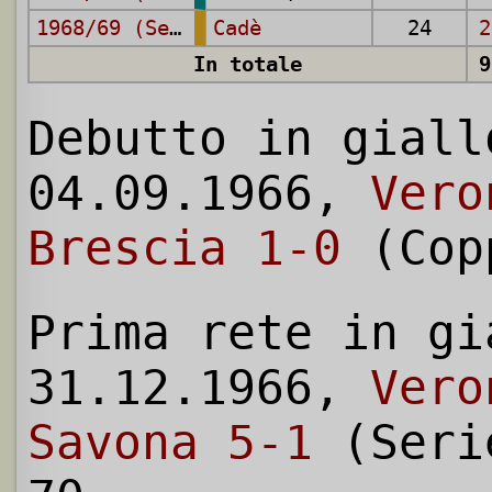
1968/69 (Serie A)
Cadè
24
2
In totale
9
Debutto in giall
04.09.1966,
Vero
Brescia 1-0
(Cop
Prima rete in gi
31.12.1966,
Vero
Savona 5-1
(Seri