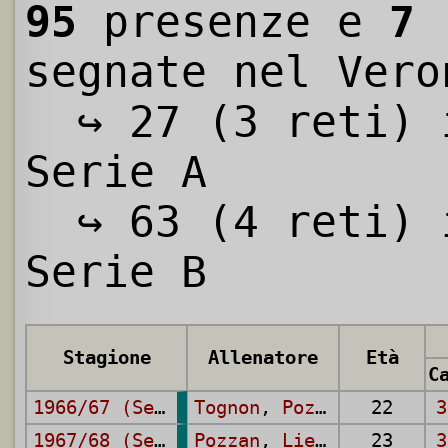
95
presenze e
7
r
segnate nel Vero
↪ 27 (3 reti) 
Serie A
↪ 63 (4 reti) 
Serie B
Stagione
Allenatore
Età
1966/67 (Serie B)
Tognon
,
Pozzan
,
Liedhol
22
3
1967/68 (Serie B)
Pozzan
,
Liedholm
23
3