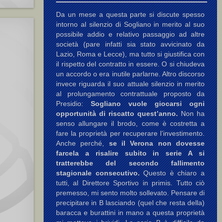
Da un mese a questa parte si discute spesso
intorno al silenzio di Sogliano in merito al suo
possibile addio e relativo passaggio ad altre
società (pare infatti sia stato avvicinato da
Lazio, Roma e Lecce), ma tutto si giustifica con
il rispetto del contratto in essere. O si chiudeva
un accordo o era inutile parlarne. Altro discorso
invece riguarda il suo attuale silenzio in merito
al prolungamento contrattuale proposto da
Presidio:
Sogliano vuole giocarsi ogni
opportunità di riscatto quest’anno.
Non ha
senso allungare il brodo, come è costretta a
fare la proprietà per recuperare l’investimento.
Anche perché,
se il Verona non dovesse
farcela a risalire subito in serie A si
tratterebbe del secondo fallimento
stagionale consecutivo.
Questo è chiaro a
tutti, al Direttore Sportivo in primis. Tutto ciò
premesso, mi sento molto sollevato. Pensare di
precipitare in B lasciando (quel che resta della)
baracca e burattini in mano a questa proprietà