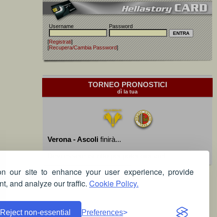
Username
Password
[
Registrati
]
[
Recupera/Cambia Password
]
TORNEO PRONOSTICI
dì la tua
Verona - Ascoli
finirà...
Devi essere iscritto per poter giocare!
 our site to enhance your user experience, provide
t, and analyze our traffic.
Cookie Policy.
Reject non-essential
Preferences