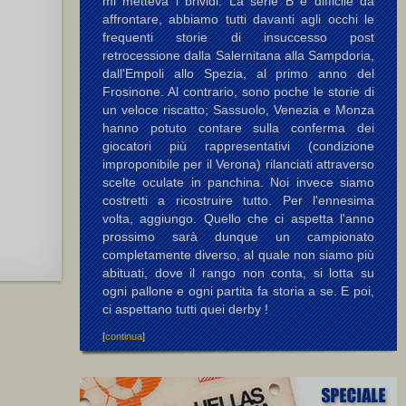
mi metteva i brividi. La serie B è difficile da
affrontare, abbiamo tutti davanti agli occhi le
frequenti storie di insuccesso post
retrocessione dalla Salernitana alla Sampdoria,
dall'Empoli allo Spezia, al primo anno del
Frosinone. Al contrario, sono poche le storie di
un veloce riscatto; Sassuolo, Venezia e Monza
hanno potuto contare sulla conferma dei
giocatori più rappresentativi (condizione
improponibile per il Verona) rilanciati attraverso
scelte oculate in panchina. Noi invece siamo
costretti a ricostruire tutto. Per l'ennesima
volta, aggiungo. Quello che ci aspetta l'anno
prossimo sarà dunque un campionato
completamente diverso, al quale non siamo più
abituati, dove il rango non conta, si lotta su
ogni pallone e ogni partita fa storia a se. E poi,
ci aspettano tutti quei derby !
[
continua
]