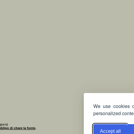
We use cookies on
personalized conten
iorni)
bligo di citare la fonte
.
Accept all