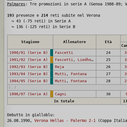
Palmares
: Tre promozioni in serie A (Genoa 1988-89; 
193
presenze e
214
reti subite nel Verona
↪ 43 (-75 reti) in Serie A
↪ 136 (-125 reti) in Serie B
Stagione
Allenatore
Età
Ca
1990/91 (Serie B)
Fascetti
24
3
1991/92 (Serie A)
Fascetti
,
Liedholm
,
Corso
25
3
1992/93 (Serie B)
Reja
26
3
1993/94 (Serie B)
Mutti
,
Fontana
27
3
1994/95 (Serie B)
Mutti
,
Fontana
28
2
[...]
1996/97 (Serie A)
Cagni
30
In totale
1
Debutto in gialloblu:
26.08.1990,
Verona Hellas - Palermo 2-1
(Coppa Itali