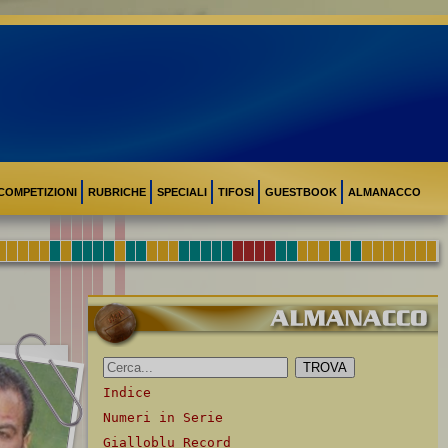
COMPETIZIONI
RUBRICHE
SPECIALI
TIFOSI
GUESTBOOK
ALMANACCO
Indice
Numeri in Serie
Gialloblu Record