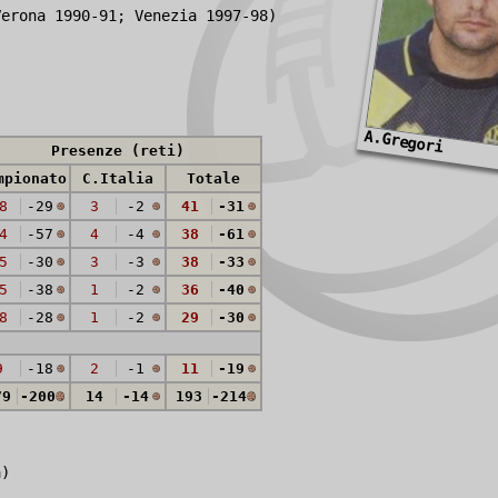
Verona 1990-91; Venezia 1997-98)
A.Gregori
Presenze (reti)
mpionato
C.Italia
Totale
8
-29
3
-2
41
-31
4
-57
4
-4
38
-61
5
-30
3
-3
38
-33
5
-38
1
-2
36
-40
8
-28
1
-2
29
-30
9
-18
2
-1
11
-19
79
-200
14
-14
193
-214
a)