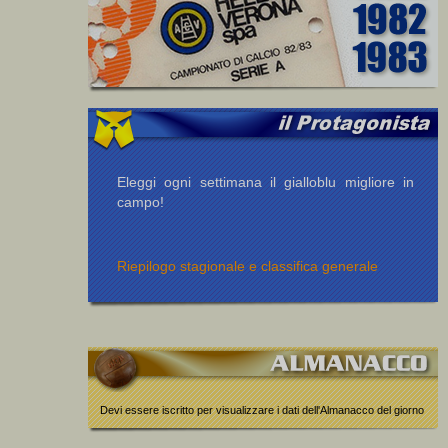
Eleggi ogni settimana il gialloblu migliore in
campo!
Riepilogo stagionale e classifica generale
Devi essere iscritto per visualizzare i dati dell'Almanacco del giorno