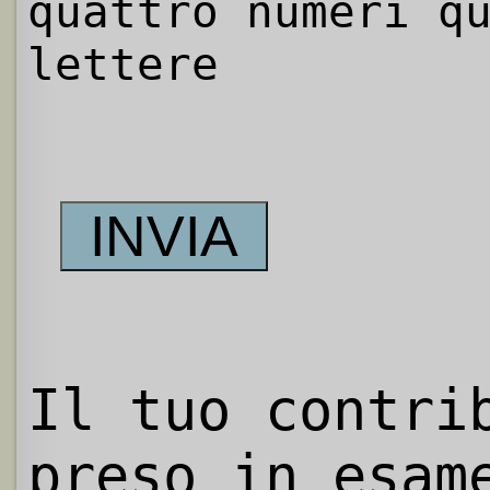
quattro numeri q
lettere
Il tuo contri
preso in esam