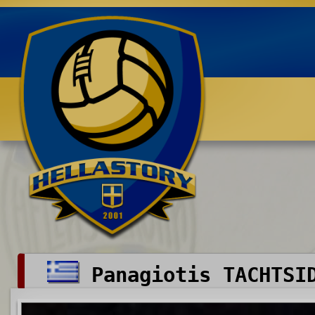
Benvenuti su HELLASTORY.net
Panagiotis TACHTSI