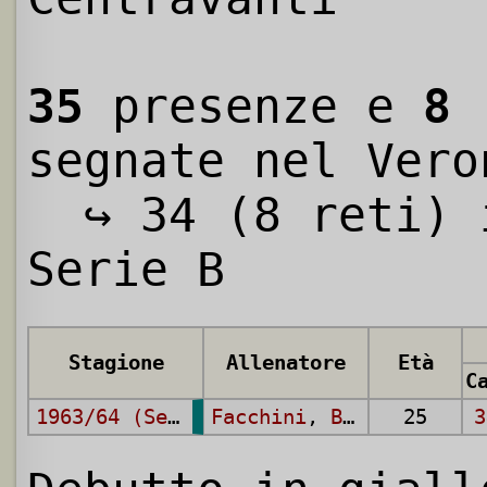
35
presenze e
8
r
segnate nel Vero
↪ 34 (8 reti) 
Serie B
Stagione
Allenatore
Età
1963/64 (Serie B)
Facchini
,
Biagini
25
,
Tave
3