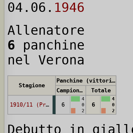
04.06.
1946
Allenatore
6
panchine
nel Verona
Panchine (vittorie, pareggi, sconfitte)
Stagione
Campionato
Totale
4
4
1910/11 (Prima Categoria)
6
6
0
0
2
2
Debutto in giall