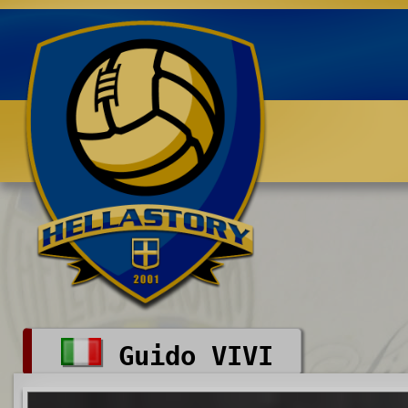
Benvenuti su HELLASTORY.net
Guido VIVI