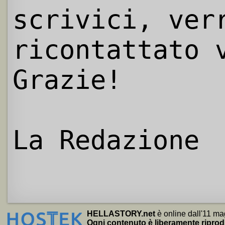
scrivici, ver
ricontattato 
Grazie!
La Redazione
HELLASTORY.net
è online dall'11 ma
Ogni contenuto è liberamente riprod