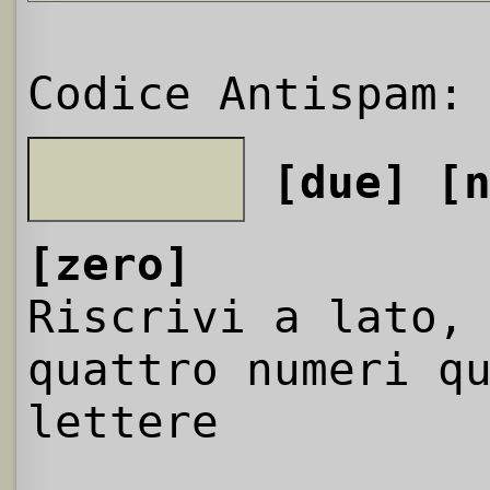
Codice Antispam:
[due]
[
[zero]
Riscrivi a lato,
quattro numeri q
lettere