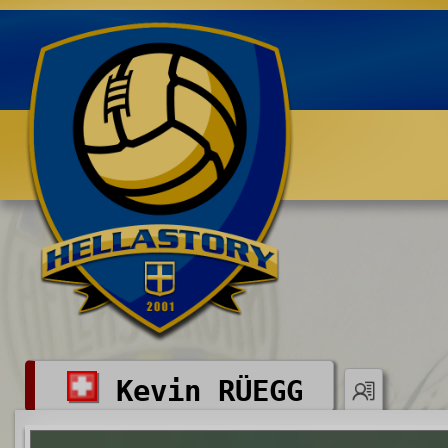
Benvenuti su HELLASTORY.net
Kevin RÜEGG