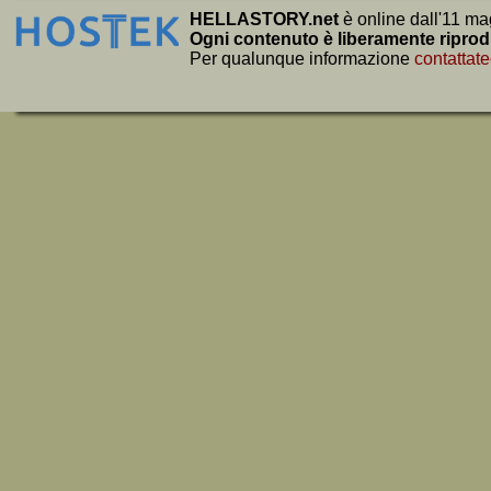
HELLASTORY.net
è online dall'11 ma
Ogni contenuto è liberamente riprod
Per qualunque informazione
contattate