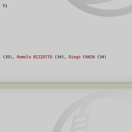
 51
I
(35),
Romolo BIZZOTTO
(34),
Diego FANIN
(34)
965/66
,
1967/68
)