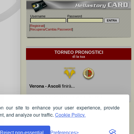
Username
Password
[
Registrati
]
[
Recupera/Cambia Password
]
TORNEO PRONOSTICI
dì la tua
Verona - Ascoli
finirà...
Devi essere iscritto per poter giocare!
 our site to enhance your user experience, provide
t, and analyze our traffic.
Cookie Policy.
Reject non-essential
Preferences