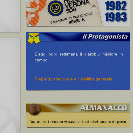
Eleggi ogni settimana il gialloblu migliore in
campo!
Riepilogo stagionale e classifica generale
Devi essere iscritto per visualizzare i dati dell'Almanacco del giorno