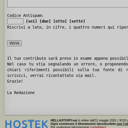
Codice Antispam:
[sei]
[due]
[otto]
[sette]
Riscrivi a lato, in cifre, i quattro numeri qui ripo
Il tuo contributo sarà preso in esame appena possibi
Nel caso tu stia segnalando un errore, o proponendo
chiari riferimenti possibili sulla tua fonte di r
scrivici, verrai ricontattato via mail.
Grazie!
La Redazione
HELLASTORY.net
è online dall'11 maggio 2001 ( 9220 g
Ogni contenuto è liberamente riproducibile
con l'ob
Per qualunque informazione
contattateci
.