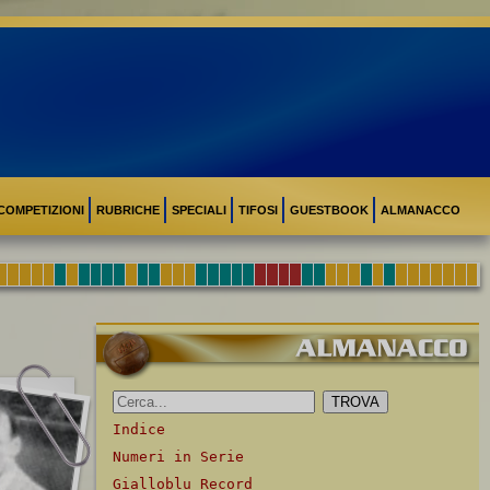
COMPETIZIONI
RUBRICHE
SPECIALI
TIFOSI
GUESTBOOK
ALMANACCO
Indice
Numeri in Serie
Gialloblu Record