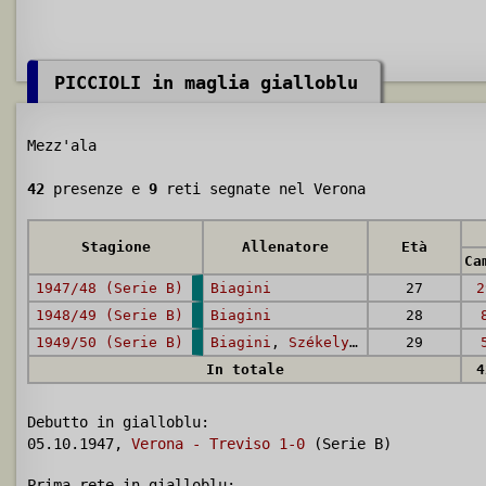
PICCIOLI in maglia gialloblu
Mezz'ala
42
presenze e
9
reti segnate nel Verona
Stagione
Allenatore
Età
Ca
1947/48 (Serie B)
Biagini
27
2
1948/49 (Serie B)
Biagini
28
1949/50 (Serie B)
Biagini
,
Székely
,
Piccioli
29
In totale
4
Debutto in gialloblu:
05.10.1947,
Verona - Treviso 1-0
(Serie B)
Prima rete in gialloblu: