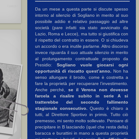
[10025]
Da un mese a questa parte si discute spesso
intorno al silenzio di Sogliano in merito al suo
possibile addio e relativo passaggio ad altre
società (pare infatti sia stato avvicinato da
Lazio, Roma e Lecce), ma tutto si giustifica con
il rispetto del contratto in essere. O si chiudeva
un accordo o era inutile parlarne. Altro discorso
invece riguarda il suo attuale silenzio in merito
al prolungamento contrattuale proposto da
Presidio:
Sogliano vuole giocarsi ogni
opportunità di riscatto quest’anno.
Non ha
senso allungare il brodo, come è costretta a
fare la proprietà per recuperare l’investimento.
Anche perché,
se il Verona non dovesse
farcela a risalire subito in serie A si
tratterebbe del secondo fallimento
stagionale consecutivo.
Questo è chiaro a
tutti, al Direttore Sportivo in primis. Tutto ciò
premesso, mi sento molto sollevato. Pensare di
precipitare in B lasciando (quel che resta della)
baracca e burattini in mano a questa proprietà