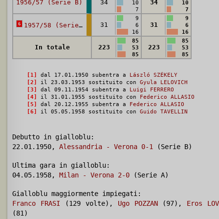
1956/57 (Serie B)
34
34
10
10
7
7
9
9
6
31
31
1957/58 (Serie A)
6
6
16
16
85
85
In totale
223
223
53
53
85
85
[1]
dal 17.01.1950 subentra a
László SZÉKELY
[2]
il 23.03.1953 sostituito con
Gyula LELOVICH
[3]
dal 09.11.1954 subentra a
Luigi FERRERO
[4]
il 31.01.1955 sostituito con
Federico ALLASIO
[5]
dal 20.12.1955 subentra a
Federico ALLASIO
[6]
il 05.05.1958 sostituito con
Guido TAVELLIN
Debutto in gialloblu:
22.01.1950,
Alessandria - Verona 0-1
(Serie B)
Ultima gara in gialloblu:
04.05.1958,
Milan - Verona 2-0
(Serie A)
Gialloblu maggiormente impiegati:
Franco FRASI
(129 volte),
Ugo POZZAN
(97),
Eros LO
(81)