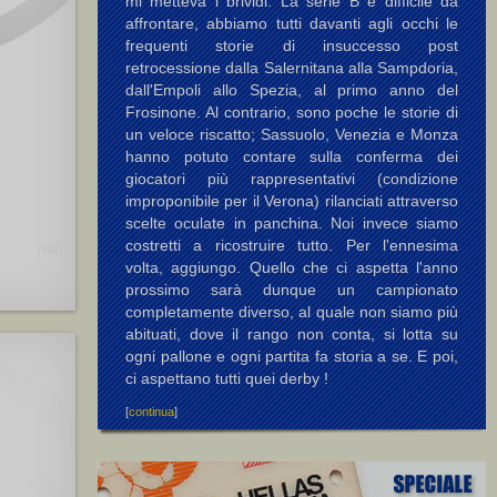
mi metteva i brividi. La serie B è difficile da
affrontare, abbiamo tutti davanti agli occhi le
frequenti storie di insuccesso post
retrocessione dalla Salernitana alla Sampdoria,
dall'Empoli allo Spezia, al primo anno del
Frosinone. Al contrario, sono poche le storie di
un veloce riscatto; Sassuolo, Venezia e Monza
hanno potuto contare sulla conferma dei
giocatori più rappresentativi (condizione
improponibile per il Verona) rilanciati attraverso
scelte oculate in panchina. Noi invece siamo
costretti a ricostruire tutto. Per l'ennesima
[563]
volta, aggiungo. Quello che ci aspetta l'anno
prossimo sarà dunque un campionato
completamente diverso, al quale non siamo più
abituati, dove il rango non conta, si lotta su
ogni pallone e ogni partita fa storia a se. E poi,
ci aspettano tutti quei derby !
[
continua
]