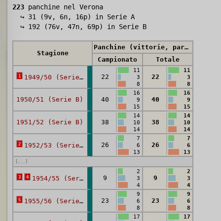
223
panchine nel Verona
↪ 31 (9v, 6n, 16p) in Serie A
↪ 192 (76v, 47n, 69p) in Serie B
Panchine (vittorie, pareggi, sconfitte)
Stagione
Campionato
Totale
11
11
1
22
22
1949/50 (Serie B)
3
3
8
8
16
16
1950/51 (Serie B)
40
40
9
9
15
15
14
14
1951/52 (Serie B)
38
38
10
10
14
14
7
7
2
26
26
1952/53 (Serie B)
6
6
13
13
[...]
2
2
3
4
9
9
1954/55 (Serie B)
3
3
4
4
9
9
5
23
23
1955/56 (Serie B)
6
6
8
8
17
17