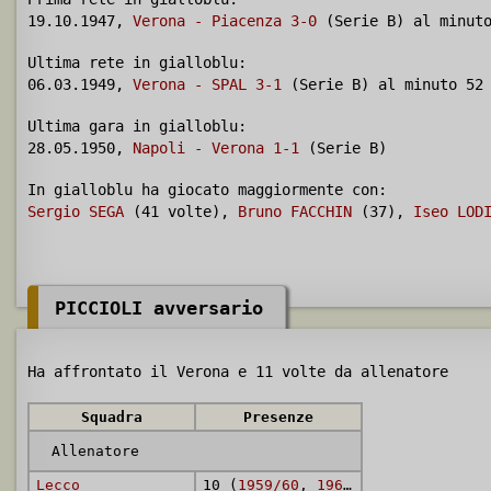
19.10.1947,
Verona - Piacenza 3-0
(Serie B) al minuto
Ultima rete in gialloblu:
06.03.1949,
Verona - SPAL 3-1
(Serie B) al minuto 52
Ultima gara in gialloblu:
28.05.1950,
Napoli - Verona 1-1
(Serie B)
In gialloblu ha giocato maggiormente con:
Sergio SEGA
(41 volte),
Bruno FACCHIN
(37),
Iseo LOD
PICCIOLI avversario
Ha affrontato il Verona e 11 volte da allenatore
Squadra
Presenze
Allenatore
Lecco
10 (
1959/60
,
1963/64
,
1964/65
,
1