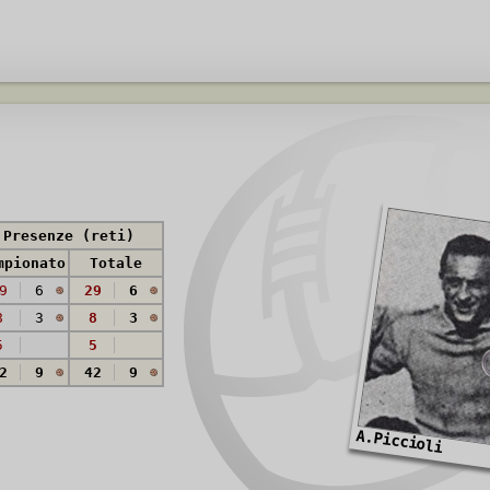
Presenze (reti)
mpionato
Totale
9
6
29
6
8
3
8
3
5
5
2
9
42
9
A.Piccioli