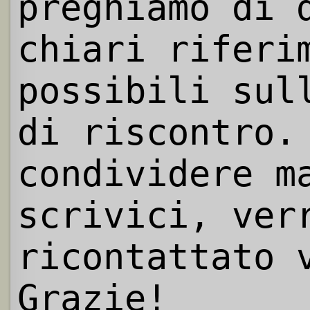
preghiamo di 
chiari riferi
possibili sul
di riscontro.
condividere m
scrivici, ver
ricontattato 
Grazie!