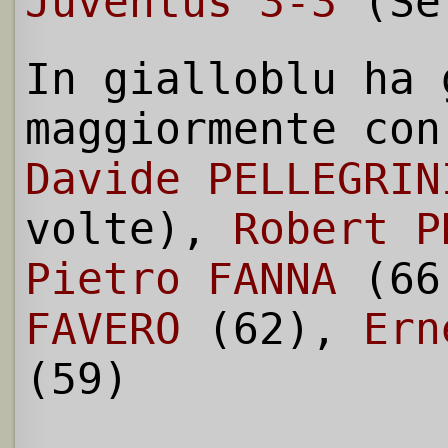
Juventus 3-3
(Se
In gialloblu ha 
maggiormente con
Davide PELLEGRIN
volte),
Robert P
Pietro FANNA
(66
FAVERO
(62),
Ern
(59)