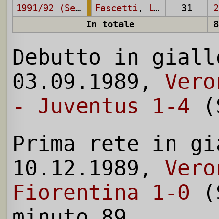
1991/92 (Serie A)
Fascetti
,
Liedholm
31
,
Cor
2
In totale
8
Debutto in giall
03.09.1989,
Vero
- Juventus 1-4
(S
Prima rete in gi
10.12.1989,
Vero
Fiorentina 1-0
(S
minuto 89