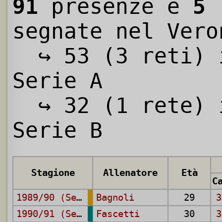
91
presenze e
5
r
segnate nel Vero
↪ 53 (3 reti) 
Serie A
↪ 32 (1 rete) 
Serie B
Stagione
Allenatore
Età
1989/90 (Serie A)
Bagnoli
29
3
1990/91 (Serie B)
Fascetti
30
3