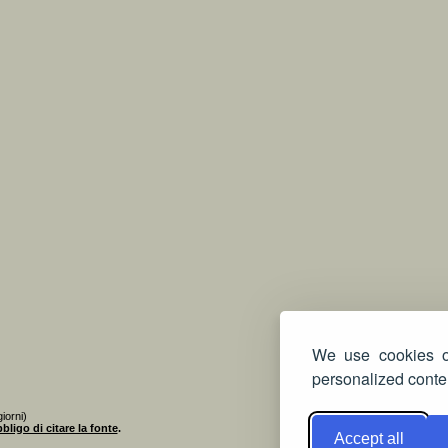
We use cookies on
personalized conten
iorni)
bligo di citare la fonte
.
Accept all