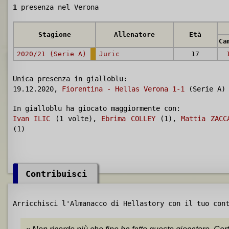
1
presenza nel Verona
Stagione
Allenatore
Età
Ca
2020/21 (Serie A)
Juric
17
Unica presenza in gialloblu:
19.12.2020,
Fiorentina - Hellas Verona 1-1
(Serie A) 
In gialloblu ha giocato maggiormente con:
Ivan ILIC
(1 volte),
Ebrima COLLEY
(1),
Mattia ZACC
(1)
Contribuisci
Arricchisci l'Almanacco di Hellastory con il tuo con