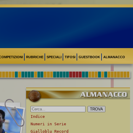
COMPETIZIONI
RUBRICHE
SPECIALI
TIFOSI
GUESTBOOK
ALMANACCO
Indice
Numeri in Serie
Gialloblu Record