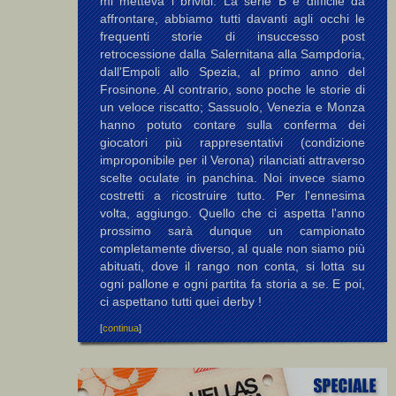
mi metteva i brividi. La serie B è difficile da
affrontare, abbiamo tutti davanti agli occhi le
frequenti storie di insuccesso post
retrocessione dalla Salernitana alla Sampdoria,
dall'Empoli allo Spezia, al primo anno del
Frosinone. Al contrario, sono poche le storie di
un veloce riscatto; Sassuolo, Venezia e Monza
hanno potuto contare sulla conferma dei
giocatori più rappresentativi (condizione
improponibile per il Verona) rilanciati attraverso
scelte oculate in panchina. Noi invece siamo
costretti a ricostruire tutto. Per l'ennesima
volta, aggiungo. Quello che ci aspetta l'anno
prossimo sarà dunque un campionato
completamente diverso, al quale non siamo più
abituati, dove il rango non conta, si lotta su
ogni pallone e ogni partita fa storia a se. E poi,
ci aspettano tutti quei derby !
[
continua
]