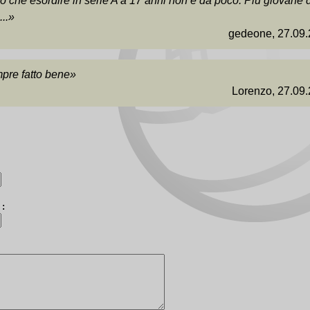
to che esordire in serie A a 17 anni non è da poco. Più giovane d
...»
gedeone, 27.09
mpre fatto bene»
Lorenzo, 27.09
):