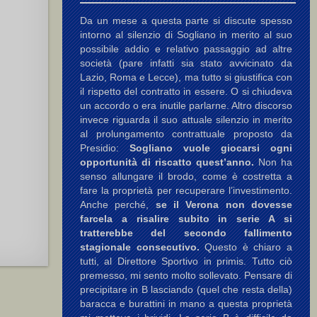
Da un mese a questa parte si discute spesso
intorno al silenzio di Sogliano in merito al suo
possibile addio e relativo passaggio ad altre
società (pare infatti sia stato avvicinato da
Lazio, Roma e Lecce), ma tutto si giustifica con
il rispetto del contratto in essere. O si chiudeva
un accordo o era inutile parlarne. Altro discorso
invece riguarda il suo attuale silenzio in merito
al prolungamento contrattuale proposto da
Presidio:
Sogliano vuole giocarsi ogni
opportunità di riscatto quest’anno.
Non ha
senso allungare il brodo, come è costretta a
fare la proprietà per recuperare l’investimento.
Anche perché,
se il Verona non dovesse
farcela a risalire subito in serie A si
tratterebbe del secondo fallimento
stagionale consecutivo.
Questo è chiaro a
tutti, al Direttore Sportivo in primis. Tutto ciò
premesso, mi sento molto sollevato. Pensare di
precipitare in B lasciando (quel che resta della)
baracca e burattini in mano a questa proprietà