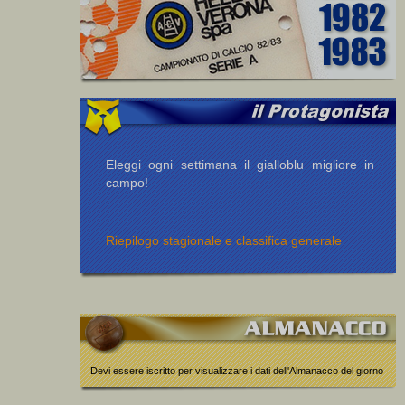
Eleggi ogni settimana il gialloblu migliore in
campo!
Riepilogo stagionale e classifica generale
Devi essere iscritto per visualizzare i dati dell'Almanacco del giorno