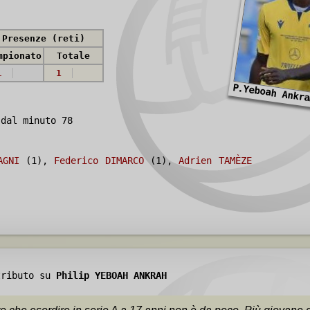
Presenze (reti)
mpionato
Totale
1
1
P.Yeboah Ankr
dal minuto 78
AGNI
(1),
Federico DIMARCO
(1),
Adrien TAMÈZE
tributo su
Philip YEBOAH ANKRAH