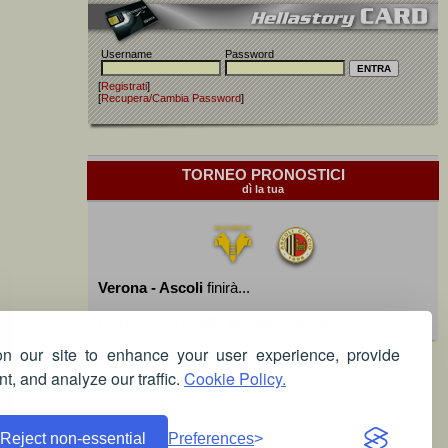
Username
Password
[
Registrati
]
[
Recupera/Cambia Password
]
TORNEO PRONOSTICI
dì la tua
Verona - Ascoli
finirà...
Devi essere iscritto per poter giocare!
 our site to enhance your user experience, provide
t, and analyze our traffic.
Cookie Policy.
Reject non-essential
Preferences