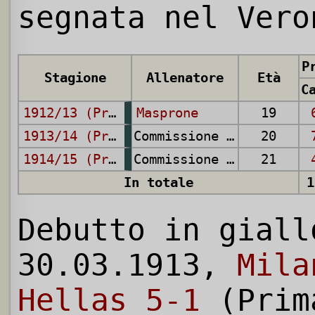
segnata nel Vero
P
Stagione
Allenatore
Età
1912/13 (Prima Categoria)
Masprone
19
1913/14 (Prima Categoria)
Commissione Tecnica
20
1914/15 (Prima Categoria)
Commissione Tecnica
21
In totale
1
Debutto in giall
30.03.1913,
Mila
Hellas 5-1
(Prim