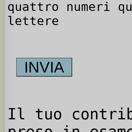
quattro numeri q
lettere
Il tuo contri
preso in esam