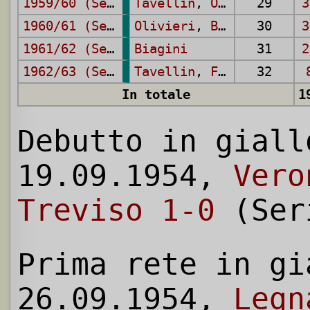
1959/60 (Serie B)
Tavellin
,
Olivieri
29
,
Oli
3
1960/61 (Serie B)
Olivieri
,
Bizzotto
30
,
Bia
3
1961/62 (Serie B)
Biagini
31
2
1962/63 (Serie B)
Tavellin
,
Facchini
32
In totale
1
Debutto in giall
19.09.1954,
Vero
Treviso 1-0
(Ser
Prima rete in gi
26.09.1954,
Legn