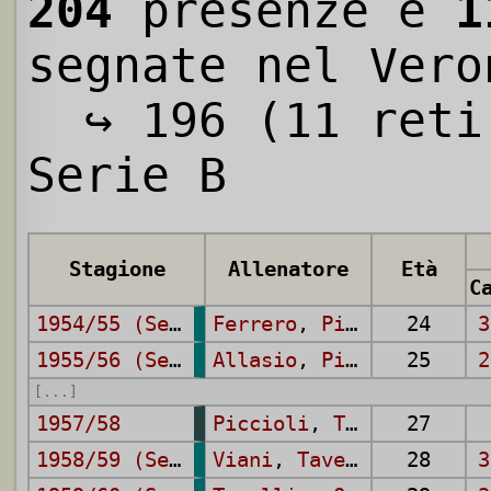
204
presenze e
1
segnate nel Vero
↪ 196 (11 reti
Serie B
Stagione
Allenatore
Età
1954/55 (Serie B)
Ferrero
,
Piccioli
24
,
Alla
3
1955/56 (Serie B)
Allasio
,
Piccioli
25
2
[...]
1957/58
Piccioli
,
Tavellin
27
,
Bon
1958/59 (Serie B)
Viani
,
Tavellin
28
3