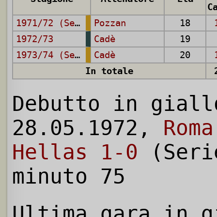
1971/72 (Serie A)
Pozzan
18
1972/73
Cadè
19
1973/74 (Serie A)
Cadè
20
In totale
Debutto in giall
28.05.1972,
Roma
Hellas 1-0
(Seri
minuto 75
Ultima gara in g