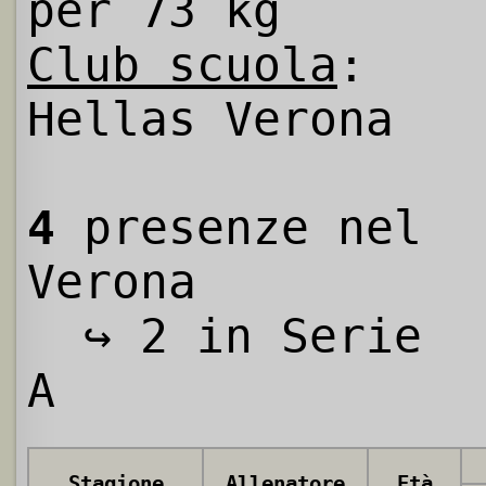
per 73 kg
Club scuola
:
Hellas Verona
4
presenze nel
Verona
↪ 2 in Serie
A
Stagione
Allenatore
Età