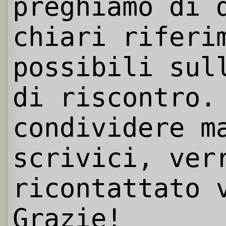
preghiamo di 
chiari riferi
possibili sul
di riscontro.
condividere m
scrivici, ver
ricontattato 
Grazie!