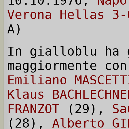
10.10.1976,
Napo
Verona Hellas 3-
A)
In gialloblu ha 
maggiormente con
Emiliano MASCETT
Klaus BACHLECHNE
FRANZOT
(29),
Sa
(28),
Alberto GI