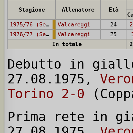
Stagione
Allenatore
Età
1975/76 (Serie A)
Valcareggi
24
2
1976/77 (Serie A)
Valcareggi
25
In totale
2
Debutto in giall
27.08.1975,
Vero
Torino 2-0
(Copp
Prima rete in gi
27.08.1975,
Vero