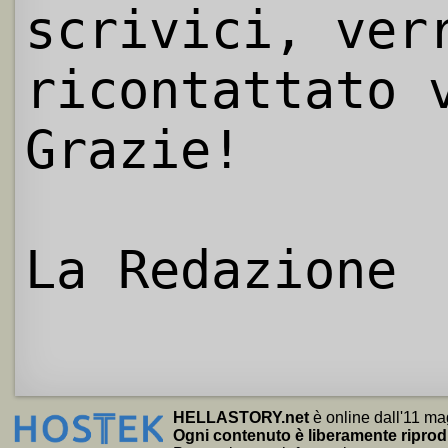
scrivici, ver
ricontattato 
Grazie!
La Redazione
HELLASTORY.net
è online dall'11 ma
Ogni contenuto è liberamente riprod