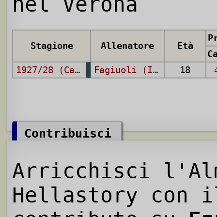
nel Verona
P
Stagione
Allenatore
Età
1927/28 (Campionato Nazionale)
Fagiuoli (I)
,
Bekey
18
Contribuisci
Arricchisci l'Al
Hellastory con i