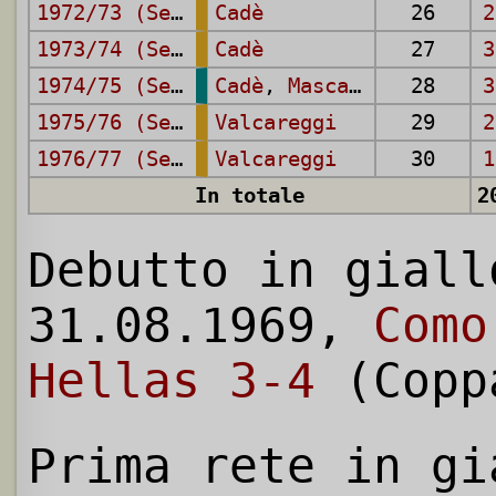
1972/73 (Serie A)
Cadè
26
2
1973/74 (Serie A)
Cadè
27
3
1974/75 (Serie B)
Cadè
,
Mascalaito
,
28
Tavel
3
1975/76 (Serie A)
Valcareggi
29
2
1976/77 (Serie A)
Valcareggi
30
1
In totale
2
Debutto in giall
31.08.1969,
Como
Hellas 3-4
(Copp
Prima rete in gi