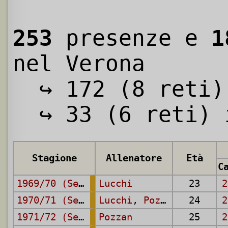
253
presenze e
1
nel Verona
↪ 172 (8 reti) 
↪ 33 (6 reti) i
Stagione
Allenatore
Età
1969/70 (Serie A)
Lucchi
23
2
1970/71 (Serie A)
Lucchi
,
Pozzan
24
2
1971/72 (Serie A)
Pozzan
25
2