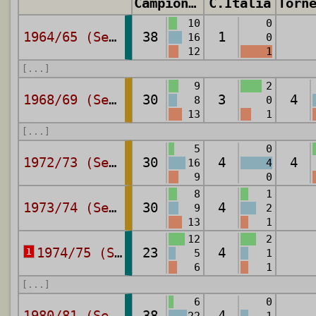
Campionato
C.Italia
10
0
1964/65 (Serie B)
38
1
16
0
12
1
[...]
9
2
1968/69 (Serie A)
30
3
4
8
0
13
1
[...]
5
0
1972/73 (Serie A)
30
4
4
16
4
9
0
8
1
1973/74 (Serie A)
30
4
9
2
13
1
12
2
1974/75 (Serie B)
23
4
1
5
1
6
1
[...]
6
0
1980/81 (Serie B)
38
4
22
1