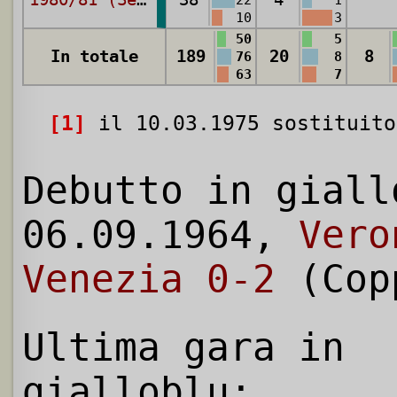
10
3
50
5
In totale
189
20
8
76
8
63
7
[1]
il 10.03.1975 sostituit
Debutto in giall
06.09.1964,
Vero
Venezia 0-2
(Cop
Ultima gara in
gialloblu: