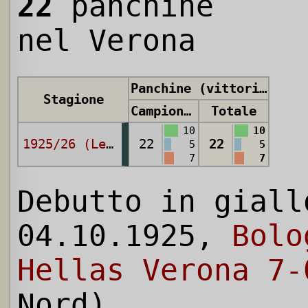
22
panchine
nel Verona
Panchine (vittorie, pareggi, sconfitte)
Stagione
Campionato
Totale
10
10
1925/26 (Lega Nord)
22
22
5
5
7
7
Debutto in giall
04.10.1925,
Bolo
Hellas Verona 7-
Nord)