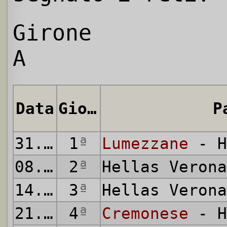
Girone
A
Data
Giornata
P
31.08.2008
1
ª
Lumezzane
- H
08.09.2008
2
ª
Hellas Veron
14.09.2008
3
ª
Hellas Veron
21.09.2008
4
ª
Cremonese
- H