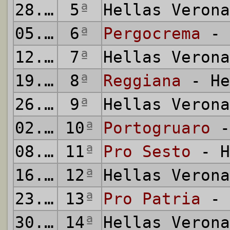
28.09.2008
5
ª
Hellas Veron
05.10.2008
6
ª
Pergocrema
- 
12.10.2008
7
ª
Hellas Veron
19.10.2008
8
ª
Reggiana
- He
26.10.2008
9
ª
Hellas Veron
02.11.2008
10
ª
Portogruaro
-
08.11.2008
11
ª
Pro Sesto
- H
16.11.2008
12
ª
Hellas Veron
23.11.2008
13
ª
Pro Patria
- 
30.11.2008
14
ª
Hellas Veron