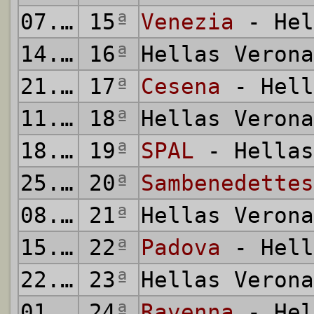
07.12.2008
15
ª
Venezia
- Hel
14.12.2008
16
ª
Hellas Veron
21.12.2008
17
ª
Cesena
- Hell
11.01.2009
18
ª
Hellas Veron
18.01.2009
19
ª
SPAL
- Hellas
25.01.2009
20
ª
Sambenedettes
08.02.2009
21
ª
Hellas Veron
15.02.2009
22
ª
Padova
- Hell
22.02.2009
23
ª
Hellas Veron
01.03.2009
24
ª
Ravenna
- Hel