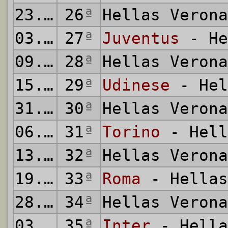
23.02.2025
26
ª
Hellas Veron
03.03.2025
27
ª
Juventus
- He
09.03.2025
28
ª
Hellas Veron
15.03.2025
29
ª
Udinese
- Hel
31.03.2025
30
ª
Hellas Veron
06.04.2025
31
ª
Torino
- Hell
13.04.2025
32
ª
Hellas Veron
19.04.2025
33
ª
Roma
- Hellas
28.04.2025
34
ª
Hellas Veron
03.05.2025
35
ª
Inter
- Hella