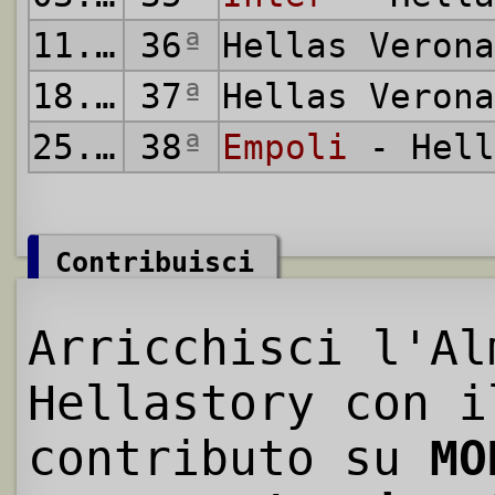
11.05.2025
36
ª
Hellas Veron
18.05.2025
37
ª
Hellas Veron
25.05.2025
38
ª
Empoli
- Hell
Contribuisci
Arricchisci l'Al
Hellastory con i
contributo su
MO