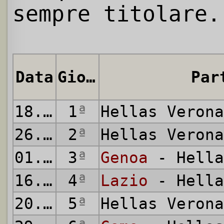
sempre titolare.
Data
Giornata
Par
18.08.2024
1
ª
Hellas Veron
26.08.2024
2
ª
Hellas Veron
01.09.2024
3
ª
Genoa
- Hella
16.09.2024
4
ª
Lazio
- Hella
20.09.2024
5
ª
Hellas Veron