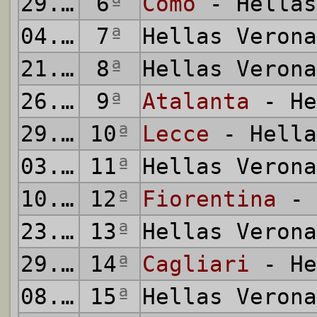
29.09.2024
6
ª
Como
- Hellas
04.10.2024
7
ª
Hellas Veron
21.10.2024
8
ª
Hellas Veron
26.10.2024
9
ª
Atalanta
- He
29.10.2024
10
ª
Lecce
- Hella
03.11.2024
11
ª
Hellas Veron
10.11.2024
12
ª
Fiorentina
- 
23.11.2024
13
ª
Hellas Veron
29.11.2024
14
ª
Cagliari
- He
08.12.2024
15
ª
Hellas Veron