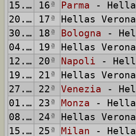
15.12.2024
16
ª
Parma
- Hella
20.12.2024
17
ª
Hellas Veron
30.12.2024
18
ª
Bologna
- Hel
04.01.2025
19
ª
Hellas Veron
12.01.2025
20
ª
Napoli
- Hell
19.01.2025
21
ª
Hellas Veron
27.01.2025
22
ª
Venezia
- Hel
01.02.2025
23
ª
Monza
- Hella
08.02.2025
24
ª
Hellas Veron
15.02.2025
25
ª
Milan
- Hella