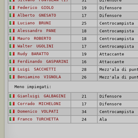
31
Difensore
Federico
GIOLO
19
Difensore
Alberto
GNESATO
17
Difensore
Luciano
BRUNI
25
Centrocampista
Alessandro
PANE
18
Centrocampista
Mauro
ROBERTO
18
Centrocampista
Walter
UGOLINI
17
Centrocampista
Rudy
BARATTO
19
Attaccante
Ferdinando
GASPARINI
16
Attaccante
Luigi
SACCHETTI
28
Mezz'ala di pun
Beniamino
VIGNOLA
26
Mezz'ala di pun
Meno impiegati:
Gianluigi
GALBAGINI
21
Difensore
Corrado
MICHELONI
17
Difensore
Domenico
VOLPATI
34
Centrocampista
Franco
TURCHETTA
24
Ala