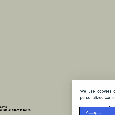
We use cookies on
personalized conten
iorni)
bligo di citare la fonte
.
Accept all