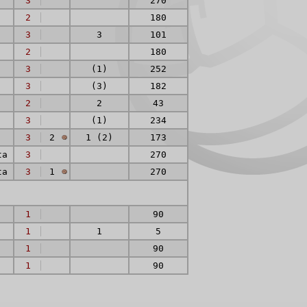
3
270
2
180
3
3
101
2
180
3
(1)
252
3
(3)
182
2
2
43
3
(1)
234
3
2
1 (2)
173
ta
3
270
ta
3
1
270
1
90
1
1
5
1
90
1
90