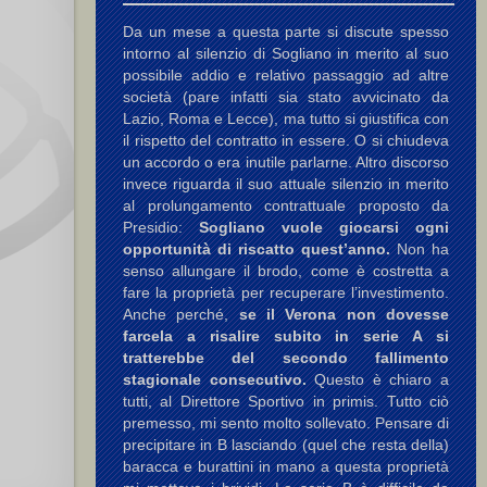
Da un mese a questa parte si discute spesso
intorno al silenzio di Sogliano in merito al suo
possibile addio e relativo passaggio ad altre
società (pare infatti sia stato avvicinato da
Lazio, Roma e Lecce), ma tutto si giustifica con
il rispetto del contratto in essere. O si chiudeva
un accordo o era inutile parlarne. Altro discorso
invece riguarda il suo attuale silenzio in merito
al prolungamento contrattuale proposto da
Presidio:
Sogliano vuole giocarsi ogni
opportunità di riscatto quest’anno.
Non ha
senso allungare il brodo, come è costretta a
fare la proprietà per recuperare l’investimento.
Anche perché,
se il Verona non dovesse
farcela a risalire subito in serie A si
tratterebbe del secondo fallimento
stagionale consecutivo.
Questo è chiaro a
tutti, al Direttore Sportivo in primis. Tutto ciò
premesso, mi sento molto sollevato. Pensare di
precipitare in B lasciando (quel che resta della)
baracca e burattini in mano a questa proprietà