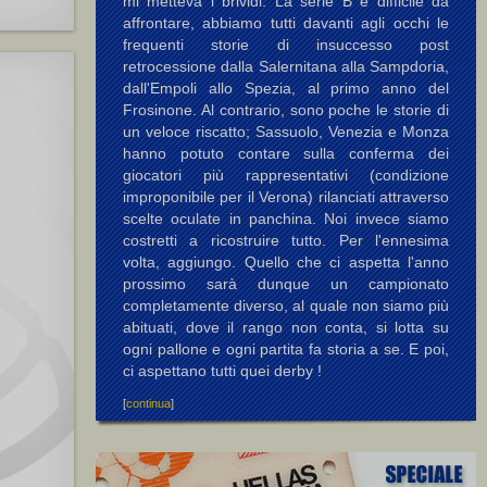
mi metteva i brividi. La serie B è difficile da
affrontare, abbiamo tutti davanti agli occhi le
frequenti storie di insuccesso post
retrocessione dalla Salernitana alla Sampdoria,
dall'Empoli allo Spezia, al primo anno del
Frosinone. Al contrario, sono poche le storie di
un veloce riscatto; Sassuolo, Venezia e Monza
hanno potuto contare sulla conferma dei
giocatori più rappresentativi (condizione
improponibile per il Verona) rilanciati attraverso
scelte oculate in panchina. Noi invece siamo
costretti a ricostruire tutto. Per l'ennesima
volta, aggiungo. Quello che ci aspetta l'anno
prossimo sarà dunque un campionato
completamente diverso, al quale non siamo più
abituati, dove il rango non conta, si lotta su
ogni pallone e ogni partita fa storia a se. E poi,
ci aspettano tutti quei derby !
[
continua
]