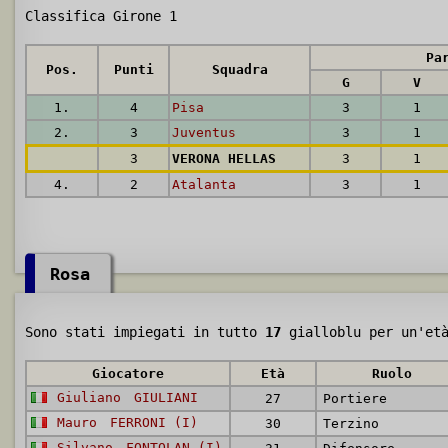
Classifica Girone 1
Pa
Pos.
Punti
Squadra
G
V
1.
4
Pisa
3
1
2.
3
Juventus
3
1
3
VERONA HELLAS
3
1
4.
2
Atalanta
3
1
Rosa
Sono stati impiegati in tutto
17
gialloblu per un'et
Giocatore
Età
Ruolo
Giuliano
GIULIANI
27
Portiere
Mauro
FERRONI (I)
30
Terzino
Silvano
FONTOLAN (I)