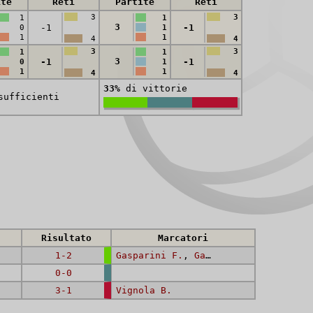
ite
Reti
Partite
Reti
3
3
1
1
3
-1
-1
0
1
1
1
4
4
3
3
1
1
3
-1
-1
0
1
1
1
4
4
33%
di vittorie
sufficienti
Risultato
Marcatori
1-2
Gasparini F.
,
Gasparini F.
0-0
3-1
Vignola B.