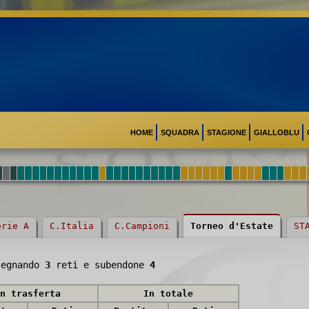
HOME
SQUADRA
STAGIONE
GIALLOBLU
erie A
C.Italia
C.Campioni
Torneo d'Estate
ST
segnando
3
reti e subendone
4
n trasferta
In totale