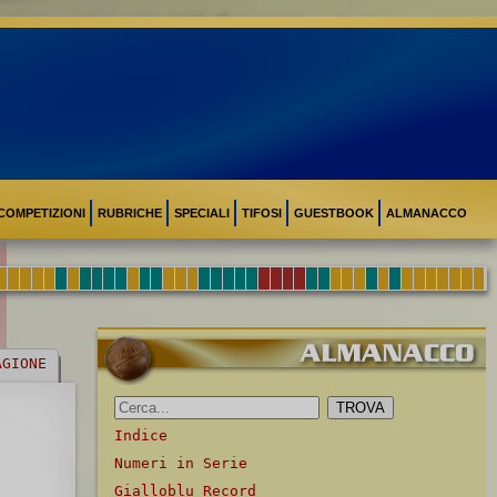
COMPETIZIONI
RUBRICHE
SPECIALI
TIFOSI
GUESTBOOK
ALMANACCO
AGIONE
Indice
Numeri in Serie
Gialloblu Record