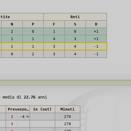
rtite
Reti
N
P
F
S
D
2
0
1
0
+1
1
1
4
3
+1
1
1
3
4
-1
0
2
3
4
-1
à media di
22.76
anni
Presenze (reti)
In (out)
Minuti
3
-4
270
3
270