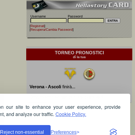
Username
Password
[
Registrati
]
[
Recupera/Cambia Password
]
TORNEO PRONOSTICI
dì la tua
Verona - Ascoli
finirà...
Devi essere iscritto per poter giocare!
 our site to enhance your user experience, provide
t, and analyze our traffic.
Cookie Policy.
Reject non-essential
Preferences