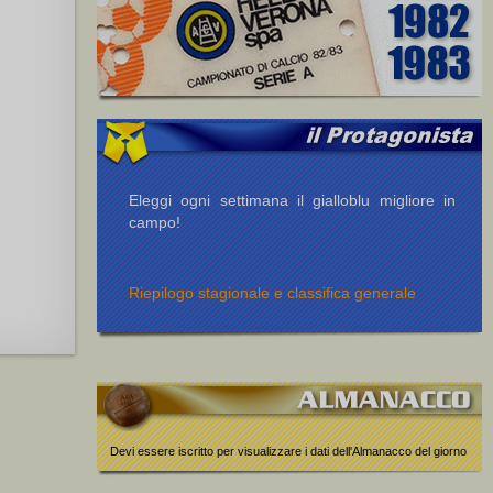
Eleggi ogni settimana il gialloblu migliore in
campo!
Riepilogo stagionale e classifica generale
Devi essere iscritto per visualizzare i dati dell'Almanacco del giorno