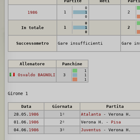
Partite
Reti
Part
0
1
2
1986
1
0
0
1
2
In totale
1
0
Successometro
Gare insufficienti
Gare in
Allenatore
Panchine
1
Osvaldo BAGNOLI
3
1
1
Girone 1
Data
Giornata
Partita
28.05.
1986
1
ª
Atalanta
- Verona H.
01.06.
1986
2
ª
Verona H. -
Pisa
04.06.
1986
3
ª
Juventus
- Verona H.