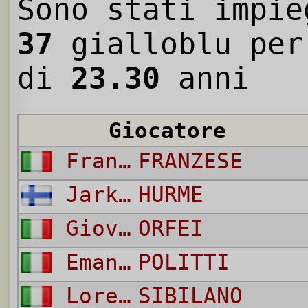
Sono stati impie
37
gialloblu per
di
23.30
anni
Giocatore
Francesco
FRANZESE
Jarkko Erkki
HURME
Giovanni
ORFEI
Emanuele
POLITTI
Lorenzo
SIBILANO