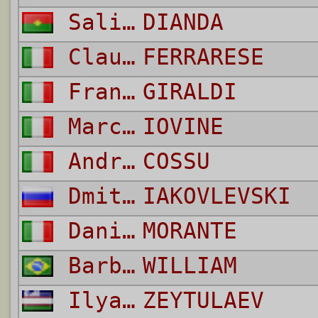
Salif
DIANDA
Claudio
FERRARESE
Francesco
GIRALDI
Marco
IOVINE
Andrea
COSSU
Dmitri
IAKOVLEVSKI
Daniele
MORANTE
Barbosa da Silva
WILLIAM
Ilyas
ZEYTULAEV