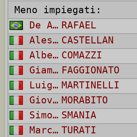
Meno impiegati:
De Andrade Bittencourt Pinheiro
RAFAEL
Alessandro
CASTELLAN
Alberto
COMAZZI
Giampietro
FAGGIONATO
Luigi
MARTINELLI
Giovanni
MORABITO
Simone
SMANIA
Marco
TURATI