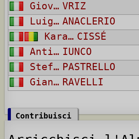
Giovanni
VRIZ
Luigi
ANACLERIO
Karamoko
CISSÉ
Antimo
IUNCO
Stefano
PASTRELLO
Gianmarco
RAVELLI
Contribuisci