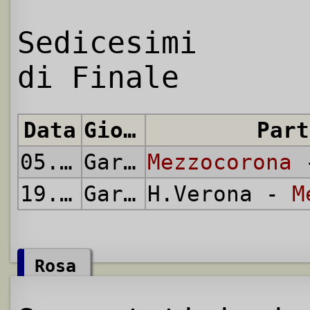
Sedicesimi
di Finale
Data
Giornata
Part
05.12.
2007
Gara di Andata
Mezzocorona
-
19.12.
2007
Gara di Ritorno
H.Verona -
M
Rosa