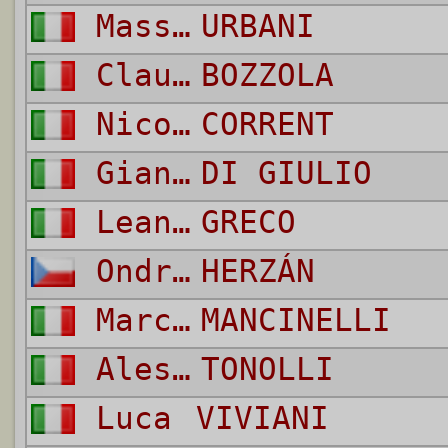
Massimiliano
URBANI
Claudio
BOZZOLA
Nicola
CORRENT
Gianluca
DI GIULIO
Leandro
GRECO
Ondrej
HERZÁN
Marco
MANCINELLI
Alessandro
TONOLLI
Luca
VIVIANI