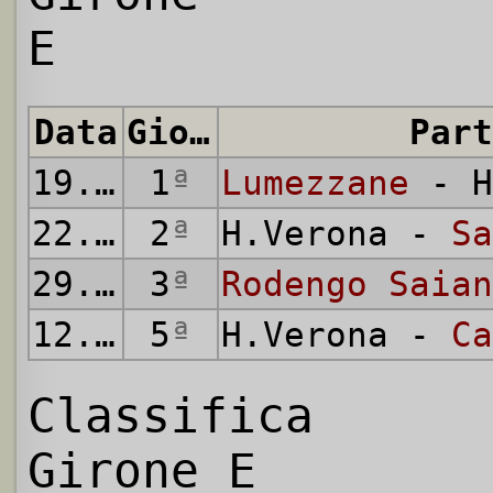
E
Data
Giornata
Part
19.08.
1
2007
ª
Lumezzane
- H
22.08.
2
2007
ª
H.Verona -
Sa
29.08.
3
2007
ª
Rodengo Saian
12.09.
5
2007
ª
H.Verona -
Ca
Classifica
Girone E