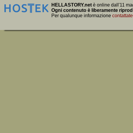
HELLASTORY.net
è online dall'11 ma
Ogni contenuto è liberamente riprod
Per qualunque informazione
contattate