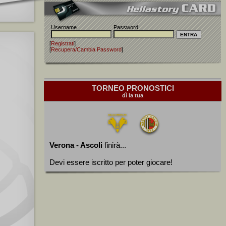
Username
Password
[
Registrati
]
[
Recupera/Cambia Password
]
TORNEO PRONOSTICI
dì la tua
Verona - Ascoli
finirà...
Devi essere iscritto per poter giocare!