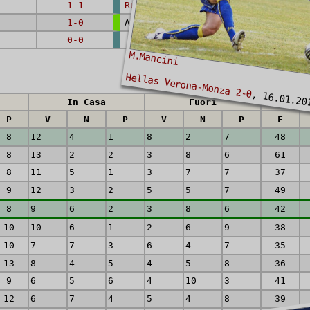
1-1
Russo G.
1-0
AUTORETE
0-0
M.Mancini
Hellas Verona-Monza 2-0
, 16.01.20
In Casa
Fuori
P
V
N
P
V
N
P
F
8
12
4
1
8
2
7
48
8
13
2
2
3
8
6
61
8
11
5
1
3
7
7
37
9
12
3
2
5
5
7
49
8
9
6
2
3
8
6
42
10
10
6
1
2
6
9
38
10
7
7
3
6
4
7
35
13
8
4
5
4
5
8
36
9
6
5
6
4
10
3
41
12
6
7
4
5
4
8
39