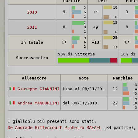
Partite
Reti
Part
10
2
9
9
2010
+4
6
1
6
15
7
8
8
2011
+9
0
1
6
25
9
17
17
In totale
+13
6
2
12
53%
di vittorie
18%
di 
Successometro
Allenatore
Note
Panchine
3
Giuseppe GIANNINI
fino al 08/11/2010
12
4
5
9
Andrea MANDORLINI
dal 09/11/2010
22
10
3
I gialloblu più presenti sono stati:
De Andrade Bittencourt Pinheiro RAFAEL
(34 partite)