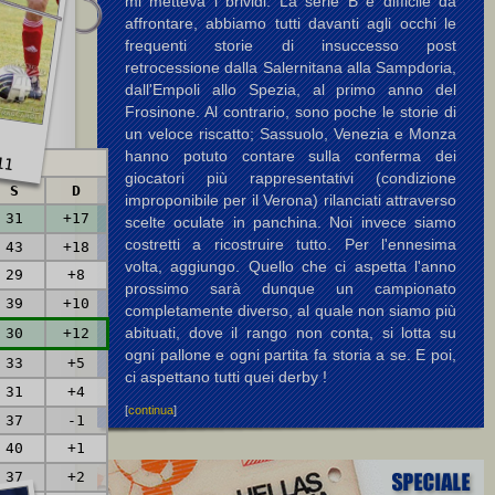
mi metteva i brividi. La serie B è difficile da
affrontare, abbiamo tutti davanti agli occhi le
frequenti storie di insuccesso post
retrocessione dalla Salernitana alla Sampdoria,
dall'Empoli allo Spezia, al primo anno del
Frosinone. Al contrario, sono poche le storie di
un veloce riscatto; Sassuolo, Venezia e Monza
11
hanno potuto contare sulla conferma dei
Reti
giocatori più rappresentativi (condizione
S
D
improponibile per il Verona) rilanciati attraverso
31
+17
scelte oculate in panchina. Noi invece siamo
costretti a ricostruire tutto. Per l'ennesima
43
+18
volta, aggiungo. Quello che ci aspetta l'anno
29
+8
prossimo sarà dunque un campionato
39
+10
completamente diverso, al quale non siamo più
abituati, dove il rango non conta, si lotta su
30
+12
ogni pallone e ogni partita fa storia a se. E poi,
33
+5
ci aspettano tutti quei derby !
31
+4
[
continua
]
37
-1
40
+1
37
+2