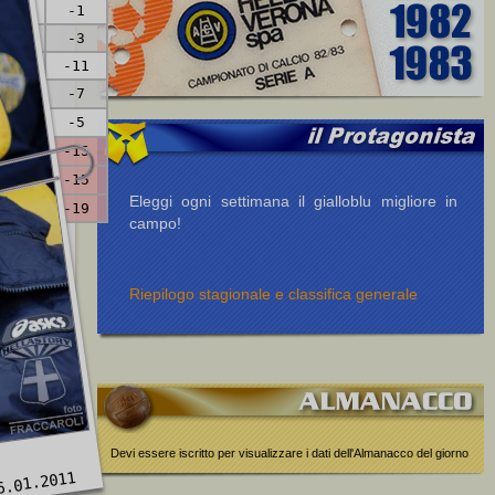
38
-1
29
-3
45
-11
41
-7
35
-5
50
-15
43
-15
Eleggi ogni settimana il gialloblu migliore in
36
-19
campo!
Riepilogo stagionale e classifica generale
Devi essere iscritto per visualizzare i dati dell'Almanacco del giorno
6.01.2011