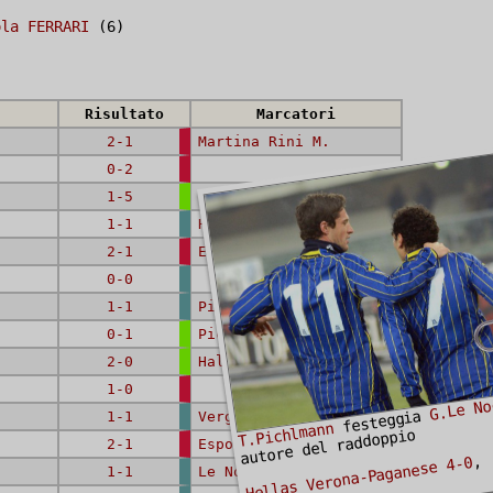
ola FERRARI
(6)
Risultato
Marcatori
2-1
Martina Rini M.
0-2
1-5
Le Noci G.
,
Le Noci G.
,
Pichlmann
1-1
Hallfredsson E.
2-1
Esposito (II) G.
0-0
1-1
Pichlmann T.
0-1
Pichlmann T.
2-0
Hallfredsson E.
,
Le Noci G.
1-0
G.Le No
festeggia
1-1
Vergini S.
T.Pichlmann
autore del raddoppio
2-1
Esposito (II) G.
,
Hellas Verona-Paganese 4-0
1-1
Le Noci G.