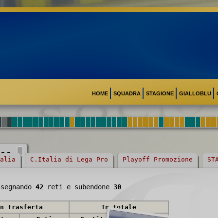
HOME
SQUADRA
STAGIONE
GIALLOBLU
/11
>
alia
C.Italia di Lega Pro
Playoff Promozione
ST
segnando
42
reti e subendone
30
n trasferta
In totale