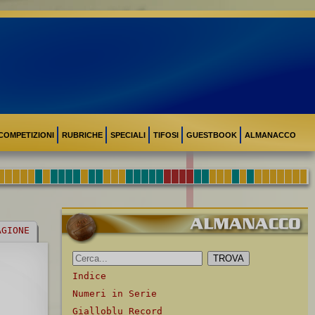
COMPETIZIONI
RUBRICHE
SPECIALI
TIFOSI
GUESTBOOK
ALMANACCO
AGIONE
Indice
Numeri in Serie
Gialloblu Record