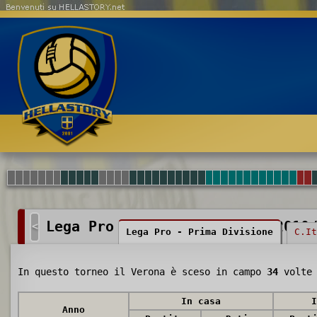
Benvenuti su HELLASTORY.net
Lega Pro - Prima Divisione 2010
<
Lega Pro - Prima Divisione
C.It
In questo torneo il Verona è sceso in campo
34
volte 
In casa
I
Anno