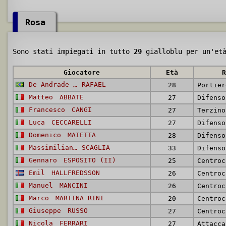
Rosa
Sono stati impiegati in tutto
29
gialloblu per un'et
Giocatore
Età
R
De Andrade Bittencourt Pinheiro
RAFAEL
28
Portier
Matteo
ABBATE
27
Difenso
Francesco
CANGI
27
Terzino
Luca
CECCARELLI
27
Difenso
Domenico
MAIETTA
28
Difenso
Massimiliano
SCAGLIA
33
Difenso
Gennaro
ESPOSITO (II)
25
Centroc
Emil
HALLFREDSSON
26
Centroc
Manuel
MANCINI
26
Centroc
Marco
MARTINA RINI
20
Centroc
Giuseppe
RUSSO
27
Centroc
Nicola
FERRARI
27
Attacca