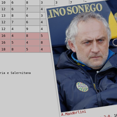
10
6
8
3
3
7
7
37
12
6
7
4
4
5
8
26
13
8
6
3
1
6
10
34
12
7
6
4
3
6
8
34
12
4
9
4
3
6
8
30
16
4
8
5
3
3
11
35
16
5
4
8
2
7
8
28
18
8
5
4
0
3
14
17
ria e Salernitana
A.Mandorlini
, 1