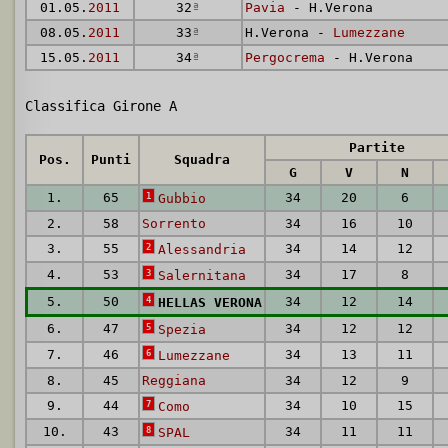
01.05.
2011
32
ª
Pavia
- H.Verona
08.05.
2011
33
ª
H.Verona -
Lumezzane
15.05.
2011
34
ª
Pergocrema
- H.Verona
Classifica Girone A
Partite
Pos.
Punti
Squadra
G
V
N
1.
65
1
34
20
6
Gubbio
2.
58
Sorrento
34
16
10
3.
55
2
34
14
12
Alessandria
4.
53
3
34
17
8
Salernitana
5.
50
4
34
12
14
HELLAS VERONA
6.
47
5
34
12
12
Spezia
7.
46
6
34
13
11
Lumezzane
8.
45
Reggiana
34
12
9
9.
44
7
34
10
15
Como
10.
43
8
34
11
11
SPAL