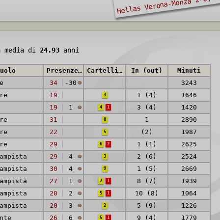
Hellas Verona-Monza 2-0
à media di
24.93
anni
uolo
Presenze (reti)
Cartellini
In (out)
Minuti
e
34
-30
3243
re
19
1 (4)
1646
3
19
1
3 (4)
1420
4
1
re
31
1
2890
8
re
22
(2)
1987
5
re
29
1 (1)
2625
6
2
ampista
29
4
2 (6)
2524
3
ampista
30
4
1 (5)
2669
9
ampista
27
1
8 (7)
1939
2
1
ampista
20
2
10 (8)
1064
5
1
ampista
20
3
5 (9)
1226
2
nte
26
6
9 (4)
1779
5
1