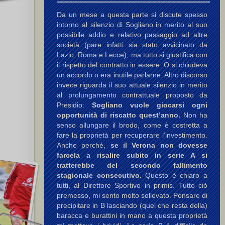
Da un mese a questa parte si discute spesso
intorno al silenzio di Sogliano in merito al suo
possibile addio e relativo passaggio ad altre
società (pare infatti sia stato avvicinato da
fredsson E.
,
Selva A.
Lazio, Roma e Lecce), ma tutto si giustifica con
il rispetto del contratto in essere. O si chiudeva
un accordo o era inutile parlarne. Altro discorso
invece riguarda il suo attuale silenzio in merito
al prolungamento contrattuale proposto da
Presidio:
Sogliano vuole giocarsi ogni
opportunità di riscatto quest’anno.
Non ha
senso allungare il brodo, come è costretta a
fare la proprietà per recuperare l’investimento.
i N.
(rig.),
Esposito (II) G.
Anche perché,
se il Verona non dovesse
farcela a risalire subito in serie A si
tratterebbe del secondo fallimento
stagionale consecutivo.
Questo è chiaro a
tutti, al Direttore Sportivo in primis. Tutto ciò
premesso, mi sento molto sollevato. Pensare di
precipitare in B lasciando (quel che resta della)
baracca e burattini in mano a questa proprietà