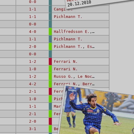
20.12.2010
0-0
1-1
Cangi F.
1-1
Pichlmann T.
0-0
4-0
Hallfredsson E.
,
Le Noci G.
,
Hall
1-1
Pichlmann T.
2-0
Pichlmann T.
,
Esposito (II) G.
0-0
1-2
Ferrari N.
1-0
Ferrari N.
1-2
Russo G.
,
Le Noci G.
4-2
Ferrari N.
,
Berrettoni E.
,
Ferrar
2-1
Ferrari N.
(rig.)
1-0
Pichlmann T.
1-1
Martina Rini M.
2-1
Ferrari N.
(rig.), AUTORETE
2-0
3-1
Berrettoni E.
,
Russo G.
, AUTORETE