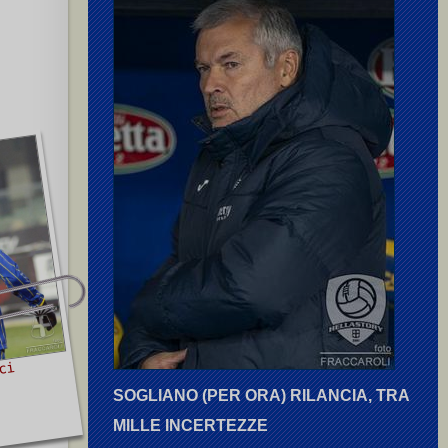
 T.
,
Mancini M.
,
Le Noci G.
ci
SOGLIANO (PER ORA) RILANCIA, TRA
MILLE INCERTEZZE