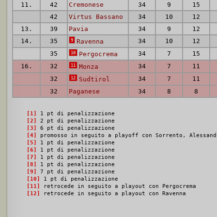
11.
42
Cremonese
34
9
15
42
Virtus Bassano
34
10
12
13.
39
Pavia
34
9
12
14.
35
9
34
10
12
Ravenna
35
10
34
7
15
Pergocrema
16.
32
11
34
7
11
Monza
32
12
34
7
11
Sudtirol
32
Paganese
34
8
8
[1]
1 pt di penalizzazione
[2]
2 pt di penalizzazione
[3]
6 pt di penalizzazione
[4]
promosso in seguito a playoff con Sorrento, Alessand
[5]
1 pt di penalizzazione
[6]
1 pt di penalizzazione
[7]
1 pt di penalizzazione
[8]
1 pt di penalizzazione
[9]
7 pt di penalizzazione
[10]
1 pt di penalizzazione
[11]
retrocede in seguito a playout con Pergocrema
[12]
retrocede in seguito a playout con Ravenna