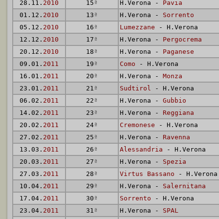
28.11.
2010
15
ª
H.Verona -
Pavia
01.12.
2010
13
ª
H.Verona -
Sorrento
05.12.
2010
16
ª
Lumezzane
- H.Verona
12.12.
2010
17
ª
H.Verona -
Pergocrema
20.12.
2010
18
ª
H.Verona -
Paganese
09.01.
2011
19
ª
Como
- H.Verona
16.01.
2011
20
ª
H.Verona -
Monza
23.01.
2011
21
ª
Sudtirol
- H.Verona
06.02.
2011
22
ª
H.Verona -
Gubbio
14.02.
2011
23
ª
H.Verona -
Reggiana
20.02.
2011
24
ª
Cremonese
- H.Verona
27.02.
2011
25
ª
H.Verona -
Ravenna
13.03.
2011
26
ª
Alessandria
- H.Verona
20.03.
2011
27
ª
H.Verona -
Spezia
27.03.
2011
28
ª
Virtus Bassano
- H.Verona
10.04.
2011
29
ª
H.Verona -
Salernitana
17.04.
2011
30
ª
Sorrento
- H.Verona
23.04.
2011
31
ª
H.Verona -
SPAL