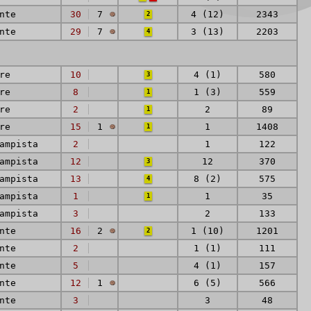
nte
30
7
4 (12)
2343
2
nte
29
7
3 (13)
2203
4
re
10
4 (1)
580
3
re
8
1 (3)
559
1
re
2
2
89
1
re
15
1
1
1408
1
ampista
2
1
122
ampista
12
12
370
3
ampista
13
8 (2)
575
4
ampista
1
1
35
1
ampista
3
2
133
nte
16
2
1 (10)
1201
2
nte
2
1 (1)
111
nte
5
4 (1)
157
nte
12
1
6 (5)
566
nte
3
3
48