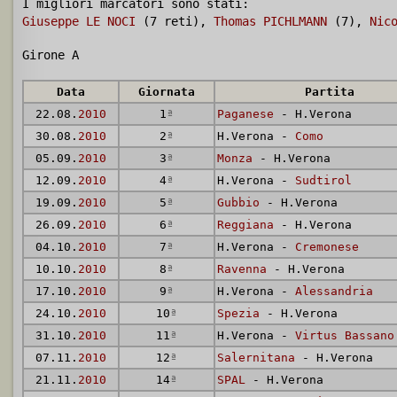
I migliori marcatori sono stati:
Giuseppe LE NOCI
(7 reti),
Thomas PICHLMANN
(7),
Nic
Girone A
Data
Giornata
Partita
22.08.
2010
1
ª
Paganese
- H.Verona
30.08.
2010
2
ª
H.Verona -
Como
05.09.
2010
3
ª
Monza
- H.Verona
12.09.
2010
4
ª
H.Verona -
Sudtirol
19.09.
2010
5
ª
Gubbio
- H.Verona
26.09.
2010
6
ª
Reggiana
- H.Verona
04.10.
2010
7
ª
H.Verona -
Cremonese
10.10.
2010
8
ª
Ravenna
- H.Verona
17.10.
2010
9
ª
H.Verona -
Alessandria
24.10.
2010
10
ª
Spezia
- H.Verona
31.10.
2010
11
ª
H.Verona -
Virtus Bassano
07.11.
2010
12
ª
Salernitana
- H.Verona
21.11.
2010
14
ª
SPAL
- H.Verona